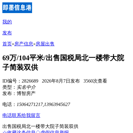
我的
发布
首页
»
房产信息
»
房屋出售
69万/104平米/出售国税局北一楼带大院
子简装双供
ID编号：2826689 2026年8月7日发布 3560次查看
类型：
实名中介
发布：博智房产
电话：
15064271217,13963945627
电话联系
给我留言
出售国税局北一楼带大院子简装双供
☆收藏这条信息
◇虚假信息举报