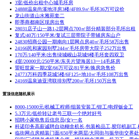
3室/低价出租中心城毛坯房
24888温泉尚溪地洋房3楼/4F89.9㎡毛坯36万可议价
龙山街道山水雅苑套二
即墨商都南区现房出售
28031店子山一路1-2层网点700㎡部分精装部分毛坯出租
复式/40万/150平米/复试三层带院子带辅房东山户
24830招商公园一期南向1层网点房40㎡毛坯58万出售
24166民和家园别墅244㎡毛坯房带大院子252万出售
170万/140平米/出售绿城岘山花城9楼毛坯套四双卫
4室/20000元/250平米/东关片望海居13一14毛坏房
盟旺世家一期2室/66万可议/81平米/换房急售价
24773万科四季花城5楼/6F125+地10㎡毛坯108万出售
24169温泉迪亚湾联排别墅200㎡毛坯150万出售
置顶信息随机展示
8000-15000元/机械工程师/组装安装工/钳工/电焊钣金工
5.3万元/低价转让老号三联一个绝对好号
招聘小家电售后信息员(女)一名
科诺印务高薪诚聘自动糊盒机长,包装检品工,胶印机副工,
临街网点房精装门面/650平米两层/大同街与振华街交界处