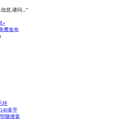
信息,请问...”
息»
免费发布
)
毛坯
140多平
户型随便装