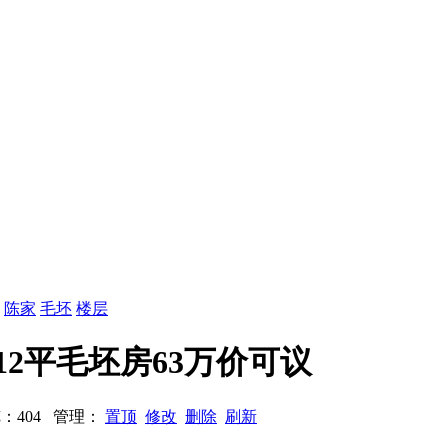
：
陈家
毛坯
楼层
2平毛坯房63万价可议
 浏览：404 管理：
置顶
修改
删除
刷新