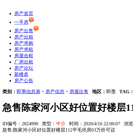
房产首页
一手房
房产出售
房产出租
房产求购
房产求租
房屋合租
厂房出租
房产论坛
新楼盘
房产公告
类别：
即墨信息港
>
房产信息
>
房屋出售
地区：
即墨
TAG
急售陈家河小区好位置好楼层11
ID编号：2824990 类型：
中介
时间：2026/4/16 22:00:07
急售:陈家河小区好位置好楼层112平毛坯房63万价可议