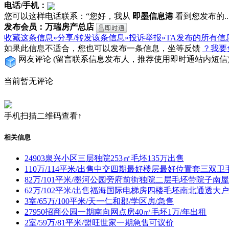
电话/手机：
您可以这样电话联系：“您好，我从
即墨信息港
看到您发布的...
发布会员：万瑞房产总店
收藏这条信息»
分享/转发该条信息»
投诉举报»
TA发布的所有信
如果此信息不适合，您也可以发布一条信息，坐等反馈
？我要
网友评论
(留言联系信息发布人，推荐使用即时通站内短信
当前暂无评论
手机扫描二维码查看↑
相关信息
24903泉兴小区三层独院253㎡毛坯135万出售
110万/114平米/出售中交四期最好楼层最好位置套三双卫
82万/101平米/墨河公园旁府前街独院二层毛坯带院子南屋
62万/102平米/出售福海国际电梯房四楼毛坯南北通透大
3室/65万/100平米/天一仁和郡/学区房/急售
27950招商公园一期南向网点房40㎡毛坯1万/年出租
2室/59万/81平米/盟旺世家一期急售可议价