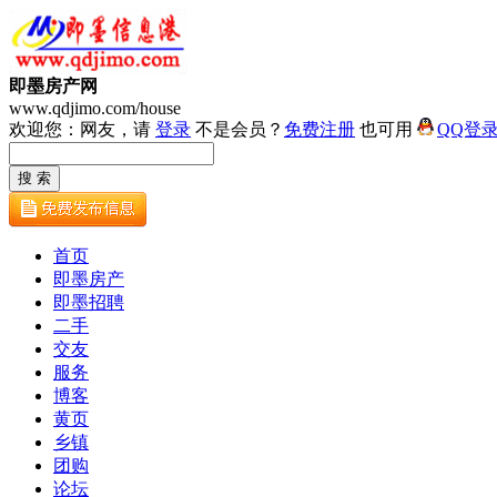
即墨房产网
www.qdjimo.com/house
欢迎您：网友，请
登录
不是会员？
免费注册
也可用
QQ登
首页
即墨房产
即墨招聘
二手
交友
服务
博客
黄页
乡镇
团购
论坛