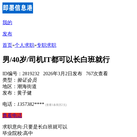
我的
发布
首页
»
个人求职
»
专职求职
男/40岁/司机IT都可以长白班就行
ID编号：2819232 2026年3月2日发布 767次查看
类型：
验证会员
地区：潮海街道
发布：黄子健
电话：
1357382****
(查看1条简历2元)
查看电话
求职意向:只要是长白班就可以
毕业院校:高中