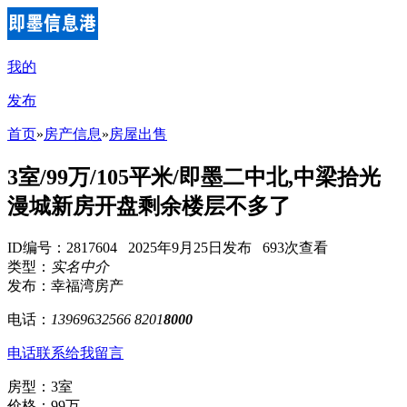
我的
发布
首页
»
房产信息
»
房屋出售
3室/99万/105平米/即墨二中北,中梁拾光
漫城新房开盘剩余楼层不多了
ID编号：2817604 2025年9月25日发布 693次查看
类型：
实名中介
发布：幸福湾房产
电话：
13969632566 8201
8000
电话联系
给我留言
房型：3室
价格：99万