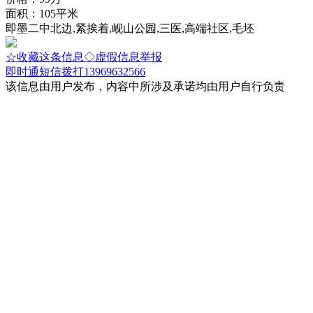
面积：105平米
即墨二中北边,紧挨着,岘山公园,三医,高端社区,毛坯
☆收藏这条信息
◇虚假信息举报
即时通
短信
拨打13969632566
该信息由用户发布，内容中所涉及承诺均由用户自行负责