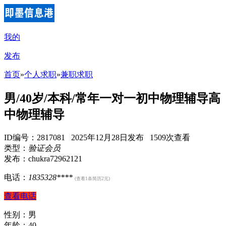
我的
发布
首页
»
个人求职
»
兼职求职
男/40岁/本科/常年一对一初中物理辅导高
中物理辅导
ID编号：2817081 2025年12月28日发布 1509次查看
类型：
验证会员
发布：chukra72962121
电话：
1835328****
(查看1条简历2元)
查看电话
性别：男
年龄：40