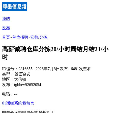
我的
发布
首页
»
单位招聘
»
安检/分拣
高薪诚聘仓库分拣20/小时周结月结21/小
时
ID编号：2816655 2026年7月8日发布 6481次查看
类型：
验证会员
地区：大信镇
发布：tgbhev92652054
电话：
--
电话联系
给我留言
即墨仓库招聘男分拣员长期工