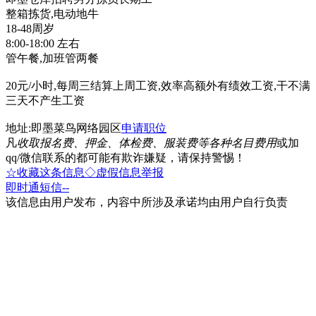
整箱拣货,电动地牛
18-48周岁
8:00-18:00 左右
管午餐,加班管两餐
20元/小时,每周三结算上周工资,效率高额外有绩效工资,干不满
三天不产生工资
地址:即墨菜鸟网络园区
申请职位
凡
收取报名费、押金、体检费、服装费等各种名目费用
或加
qq/微信联系的都可能有欺诈嫌疑，请保持警惕！
☆收藏这条信息
◇虚假信息举报
即时通
短信
--
该信息由用户发布，内容中所涉及承诺均由用户自行负责