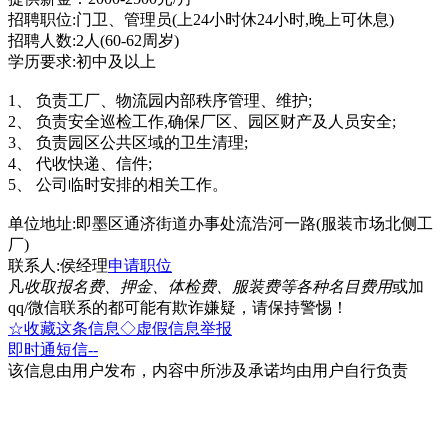
招聘职位:门卫、管理员(上24小时休24小时,晚上可休息)
招聘人数:2人(60-62周岁)
学历要求:初中及以上
1、 负责工厂、物流园内部秩序管理、维护;
2、 负责安全巡检工作,确保厂区、园区财产及人员安全;
3、 负责园区公共区域的卫生清理;
4、 代收快递、信件;
5、 公司临时安排的相关工作。
单位地址:即墨区通济街道办事处流浩河一路(服装市场北侧工
厂)
联系人:侯经理
申请职位
凡
收取报名费、押金、体检费、服装费等各种名目费用
或加
qq/微信联系的都可能有欺诈嫌疑，请保持警惕！
☆收藏这条信息
◇虚假信息举报
即时通
短信
--
该信息由用户发布，内容中所涉及承诺均由用户自行负责