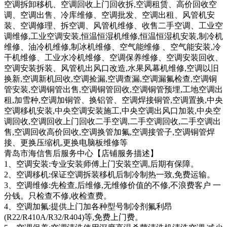
空调拆卸移机、空调回收上门回收拆,空调租赁、高价回收空
调、空调出售、冷库维修、空调批发、空调出租、风管机安
装、空调修理、拆空调、风管机维修、收售二手空调、工业空
调维修,工业空调安装,恒温恒湿机维修,恒温恒湿机安装,制冷机
维修、油冷机维修,制冰机维修、空气能维修 、空气能安装,冷
干机维修、工业水冷机维修、空调保养维修、空调安装回收、
空调安装拆装、风管机出风口改造,水果风幕机维修,空调以旧
换新,空调新机回收,空调捡漏,空调查漏,空调漏氟检查,空调铜
管安装,空调铜管出售,空调铜管回收,空调铜管预埋,工地空调出
租,加雪种,空调加铜管、换铝管、空调焊接铜管,空调置换,中央
空调移机安装,中央空调安装施工,中央空调出风口加装,中央空
调回收,空调回收上门回收二手空调,二手空调回收,二手空调出
售,空调回收高价回收,空调换管加氟,空调接管子,空调铜管焊
接、更换压缩机,更换电脑板维修等
青岛市海信售后服务中心【店铺服务描述】
1、空调安装:专业安装师傅上门安装空调,后期有保障。
2、空调移机:保证空调拆装移机后制冷制热一致,免费运输。
3、空调维修:先检查,后维修,无维修价值的不修,不浪费客户 一
分钱。只检查不修,收检查费。
4、空调加氟:提供上门加各种型号制冷剂氟利昂
(R22/R410A/R32/R404)等,免费上门费。