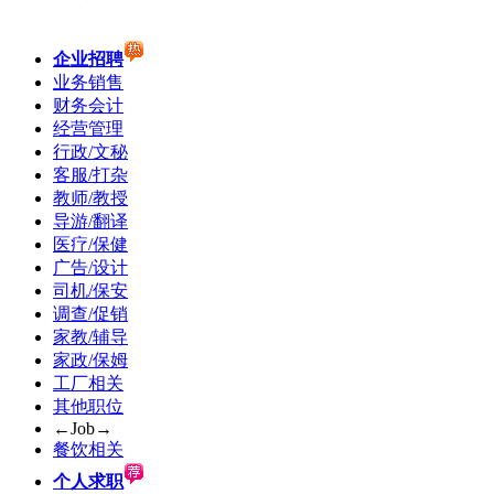
企业招聘
业务销售
财务会计
经营管理
行政/文秘
客服/打杂
教师/教授
导游/翻译
医疗/保健
广告/设计
司机/保安
调查/促销
家教/辅导
家政/保姆
工厂相关
其他职位
←Job→
餐饮相关
个人求职