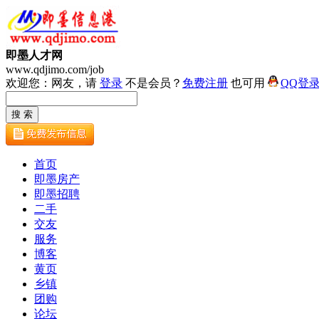
即墨人才网
www.qdjimo.com/job
欢迎您：网友，请
登录
不是会员？
免费注册
也可用
QQ登
首页
即墨房产
即墨招聘
二手
交友
服务
博客
黄页
乡镇
团购
论坛