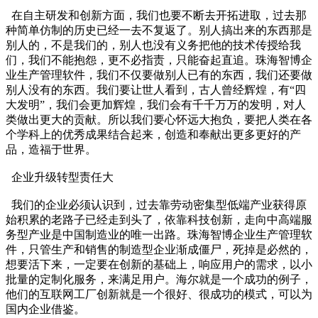
在自主研发和创新方面，我们也要不断去开拓进取，过去那
种简单仿制的历史已经一去不复返了。别人搞出来的东西那是
别人的，不是我们的，别人也没有义务把他的技术传授给我
们，我们不能抱怨，更不必指责，只能奋起直追。珠海智博企
业生产管理软件，我们不仅要做别人已有的东西，我们还要做
别人没有的东西。我们要让世人看到，古人曾经辉煌，有“四
大发明”，我们会更加辉煌，我们会有千千万万的发明，对人
类做出更大的贡献。所以我们要心怀远大抱负，要把人类在各
个学科上的优秀成果结合起来，创造和奉献出更多更好的产
品，造福于世界。
企业升级转型责任大
我们的企业必须认识到，过去靠劳动密集型低端产业获得原
始积累的老路子已经走到头了，依靠科技创新，走向中高端服
务型产业是中国制造业的唯一出路。珠海智博企业生产管理软
件，只管生产和销售的制造型企业渐成僵尸，死掉是必然的，
想要活下来，一定要在创新的基础上，响应用户的需求，以小
批量的定制化服务，来满足用户。海尔就是一个成功的例子，
他们的互联网工厂创新就是一个很好、很成功的模式，可以为
国内企业借鉴。