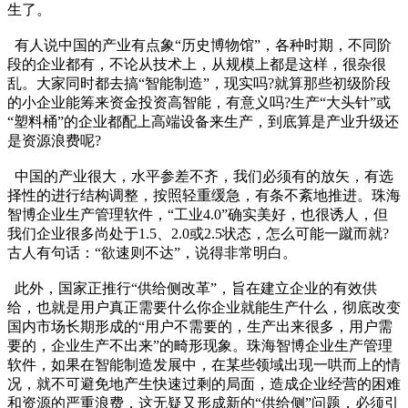
生了。
有人说中国的产业有点象“历史博物馆”，各种时期，不同阶
段的企业都有，不论从技术上，从规模上都是这样，很杂很
乱。大家同时都去搞“智能制造”，现实吗?就算那些初级阶段
的小企业能筹来资金投资高智能，有意义吗?生产“大头针”或
“塑料桶”的企业都配上高端设备来生产，到底算是产业升级还
是资源浪费呢?
中国的产业很大，水平参差不齐，我们必须有的放矢，有选
择性的进行结构调整，按照轻重缓急，有条不紊地推进。珠海
智博企业生产管理软件，“工业4.0”确实美好，也很诱人，但
我们企业很多尚处于1.5、2.0或2.5状态，怎么可能一蹴而就?
古人有句话：“欲速则不达”，说得非常明白。
此外，国家正推行“供给侧改革”，旨在建立企业的有效供
给，也就是用户真正需要什么你企业就能生产什么，彻底改变
国内市场长期形成的“用户不需要的，生产出来很多，用户需
要的，企业生产不出来”的畸形现象。珠海智博企业生产管理
软件，如果在智能制造发展中，在某些领域出现一哄而上的情
况，就不可避免地产生快速过剩的局面，造成企业经营的困难
和资源的严重浪费，这无疑又形成新的“供给侧”问题，必须引