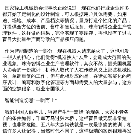
国家轻工机械协会理事长正经说过，现在他们行业企业许多
都开始了定制化的设计制造，可以根据用户具体需要，如用
途、场地、成本、产品档次等情况，量身打造个性化的产品，
并提供全方位的售前、售中和售后服务。珠海智博企业生产管
理软件，这样做的结果，完全实现了零库存，再也没有了过去
盲目大批量生产而导致的产品积压问题。
作为智能制造的一部分，现在机器人越来越火了，这也引发
一些人的担心，他们觉得“机器换人”以后，会造成大范围的失
业现象。珠海智博企业生产管理软件，其实不然，据美国机器
人协会的一份统计，机器人取代了人在传统意义上那些机械性
的、单调重复的工作，但与此相对应的是，在诸如智能化的程
序设计、编写和数字化管理等方面却需要人的大量参与，这方
面的空缺很多，就业潜国很大。
智能制造切忌“一哄而上”
我们中国人做事儿，容易产生“一窝蜂”的现象，大家不管各
自的条件如何，千军万马过独木桥，这样盲目做无疑非常短
视，也非常危险。五八年大炼钢铁就是一次最惨痛的教训，相
信许多人还记得，当然时代不同了，这样极端的案例很难再发