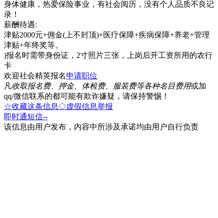
身体健康，热爱保险事业，有社会阅历，没有个人品质不良记
录！
薪酬待遇:
津贴2000元+佣金(上不封顶)+医疗保障+疾病保障+养老+管理
津贴+年终奖等。
)报名时需带身份证，2寸照片三张，上岗后开工资所用的农行
卡
欢迎社会精英报名
申请职位
凡
收取报名费、押金、体检费、服装费等各种名目费用
或加
qq/微信联系的都可能有欺诈嫌疑，请保持警惕！
☆收藏这条信息
◇虚假信息举报
即时通
短信
--
该信息由用户发布，内容中所涉及承诺均由用户自行负责