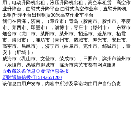
用，电动升降机出租，液压升降机出租，高空车租赁，高空作
业升降台，曲臂式升降平台|曲臂式高空作业车，直臂升降机
出租|升降平台出租租赁30米高空作业车平台
我们在菏泽，济南，（章丘市）青岛（胶南市、胶州市、平度
市、莱西市、即墨市），淄博市，枣庄市（滕州市），东营市
烟台市（龙口市、莱阳市、莱州市、招远市、蓬莱市、栖霞
市、海阳市），潍坊市（青州市、诸城市、寿光市、安丘市、
高密市、昌邑市），济宁市（曲阜市、兖州市、邹城市），泰
安市（肥城市）
威海市（乳山市、文登市、荣成市），日照市，滨州市德州市
（乐陵市、禹城市聊城市，临沂市莱芜市都有网点服务
☆收藏这条信息
◇虚假信息举报
即时通
短信
拨打15192651200
该信息由用户发布，内容中所涉及承诺均由用户自行负责