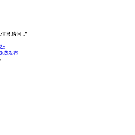
信息,请问...”
息»
免费发布
)