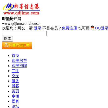
即墨房产网
www.qdjimo.com/house
欢迎您：网友，请
登录
不是会员？
免费注册
也可用
QQ登
首页
即墨房产
即墨招聘
二手
交友
服务
博客
黄页
乡镇
团购
论坛