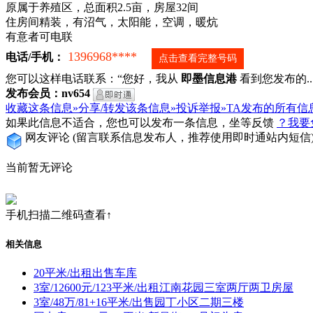
原属于养殖区，总面积2.5亩，房屋32间
住房间精装，有沼气，太阳能，空调，暖炕
有意者可电联
1396968****
电话/手机：
点击查看完整号码
您可以这样电话联系：“您好，我从
即墨信息港
看到您发布的...
发布会员：nv654
收藏这条信息»
分享/转发该条信息»
投诉举报»
TA发布的所有信
如果此信息不适合，您也可以发布一条信息，坐等反馈
？我要
网友评论
(留言联系信息发布人，推荐使用即时通站内短信
当前暂无评论
手机扫描二维码查看↑
相关信息
20平米/出租出售车库
3室/12600元/123平米/出租江南花园三室两厅两卫房屋
3室/48万/81+16平米/出售园丁小区二期三楼