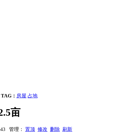
TAG：
房屋
占地
.5亩
7643 管理：
置顶
修改
删除
刷新