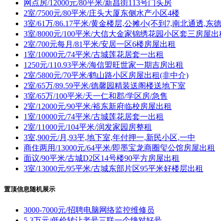
网点房/12000元/80平米/新昌街113号门头房
2室/7500元/80平米/庄头大厦东侧水产小区4楼
3室/61万/86.17平米/黄金楼层,公摊小(不到7,南北通透,
3室/8000元/100平米/大信大金家锦绣花园小区套三房屋
2室/700元每月/81平米/安居一区6楼房屋出租
1室/10000元/74平米/古城莲花居套一出租
1250元/110.93平米/海信盟旺世家一期吉房出租
2室/5800元/70平米/鹤山路小区房屋出租(非中介)
2室/65万/89.59平米/德馨园精装送阁楼送地下室
3室/65万/100平米/天一仁和郡/学区房/急售
2室/12000元/90平米/裕东新府临校房屋出租
1室/10000元/74平米/古城莲花居套一出租
2室/11000元/104平米/润发家园房整租
3室,900元/月,93平,地下室,年付押一,新民小区,一中
商住两用/13000元/64平米/即墨宝龙商圈玺公馆房屋出租
面议/90平米/古城D2区14号楼90平方房屋出租
3室/13000元/95平米/古城东部片区95平米好楼层出租
置顶信息随机展示
3000-7000元/招聘电脑网络监控维修员
5.3万元/低价转让老号三联一个绝对好号