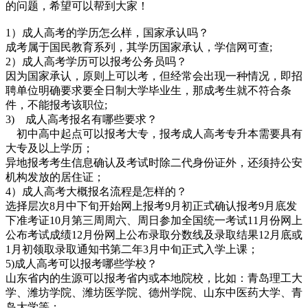
的问题，希望可以帮到大家！
1）成人高考的学历怎么样，国家承认吗？
成考属于国民教育系列，其学历国家承认，学信网可查;
2）成人高考学历可以报考公务员吗？
因为国家承认，原则上可以考，但经常会出现一种情况，即招
聘单位明确要求要全日制大学毕业生，那成考生就不符合条
件，不能报考该职位;
3) 成人高考报名有哪些要求？
初中高中起点可以报考大专，报考成人高考专升本需要具有
大专及以上学历；
异地报考考生信息确认及考试时除二代身份证外，还须持公安
机构发放的居住证；
4）成人高考大概报名流程是怎样的？
选择层次8月中下旬开始网上报考9月初正式确认报考9月底发
下准考证10月第三周周六、周日参加全国统一考试11月份网上
公布考试成绩12月份网上公布录取分数线及录取结果12月底或
1月初领取录取通知书第二年3月中旬正式入学上课；
5)成人高考可以报考哪些学校？
山东省内的生源可以报考省内或本地院校，比如：青岛理工大
学、潍坊学院、潍坊医学院、德州学院、山东中医药大学、青
岛大学等；