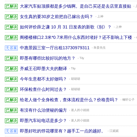
大家汽车贴顶膜都是多少钱啊。是自己买还是去店里直接贴
-
女生真的要30岁之前把自己嫁出去吗？
- 上神
如何评价薛之谦 10 月 31 日发表的新歌《别》？
- 上神
阁楼楼梯口2.3米*0.7米用什么东西封堵好？还不影响上下楼
-
中惠景园三室一厅出租13730979311
- 朱姜先生
即墨有哪些比较好玩的地方？
- Tily
齐威王召即墨大夫的翻译
- Tily
今年生意都不太好做吗？
- 胡胡胡
环保检查什么时间过去？
- 胡胡胡
给老人做个全身检查，查体流程是什么？价格贵吗？
- 楠轩公子
有没有什么治便秘的偏方
- 迷人的小姐姐
即墨汽车站电话是多少？
- 迷人的小姐姐
即墨好吃的饽花哪里有？越手工一点的越好。
- 江妮妮