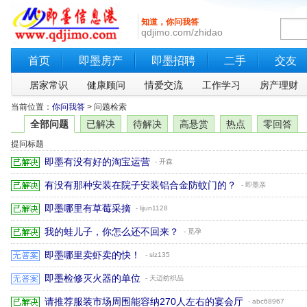
知道，你问我答
qdjimo.com/zhidao
首页
即墨房产
即墨招聘
二手
交友
居家常识
健康顾问
情爱交流
工作学习
房产理财
当前位置：
你问我答
> 问题检索
全部问题
已解决
待解决
高悬赏
热点
零回答
提问标题
即墨有没有好的淘宝运营
- 开森
有没有那种安装在院子安装铝合金防蚊门的？
- 即墨亲
即墨哪里有草莓采摘
- lijun1128
我的蛙儿子，你怎么还不回来？
- 觅孕
即墨哪里卖虾卖的快！
- slz135
即墨检修灭火器的单位
- 天迈纺织品
请推荐服装市场周围能容纳270人左右的宴会厅
- abc68967