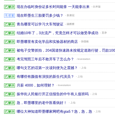
现在办临时身份证多长时间能拿 一天能拿出来
- 白米饭
现在即墨生三胎要罚多少钱？
- 新康冠
青岛哪里可以学习大车驾驶证
- 蹦擦擦
结婚10年了，3次流产，究竟怎样才可以做受孕成功
- 觅孕
即墨哪里有卖化学品和实验器材的商店
- 孙国栋
被电子交警抓拍，204国道快速路未按规定道路行驶，罚款10
考完驾照三年后不敢开车了怎么办？
- lovestation
哪句文艺的话第一次读到便为之震撼？
- 上仙
有哪些有颜值有演技的新生代演员？
- 上仙
月薪 4000，如何理财？
- lovestation
振华街人民银行开正信报告的中午有人值班吗
- 上仙
急，即墨哪里的老中医看病好！
- 上仙
哪位大神知道即墨哪家网吧有gta5？急，急，急
- 上仙