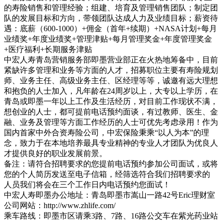
的寿险销售和管理经验；组建、培育及管理销售团队；制定团
队的发展目标和方向，带领团队达成人力及业绩目标；薪资待
遇：底薪（600-1000）+佣金（首年+续期）+NASA计划+每月
业绩奖+年度业绩奖+管理津贴+每月管理奖金+年度管理奖金
+医疗福利+长期服务津贴
中宏人寿青岛营销服务部即墨营业部正在火热地筹备中，目前
紧缺许多管理和业务等方面的人才，招募职位主要有寿险规划
师、业务主任、高级业务主任、区经理等等，诚邀有远大理想
和抱负的人士加入，凡年龄在24周岁以上，大专以上学历，在
青岛或即墨一年以上工作及生活经历，对目前工作现状不满，
想创业的人士，都可提前电话预约面谈，有过教师、医生、金
融、业务及管理等方面工作经历的人士可优先考虑录用！作为
国内首家中外合资寿险公司，中宏保险秉乘“以人为本”的理
念，致力于在本地培养最具专业精神的专业人才团队为优良人
才提供良好的职业发展前景。
备注：请符合招聘要求的您提前电话预约参加公司面试，或将
您的个人简历发送至电子信箱，经筛选符合我们招聘要求的
人员我们将会在三个工作日内电话预约您面试！
中宏人寿即墨办公地址：青岛即墨市嵩山一路42号Eric理财室
公司网站：http://www.zhlife.com/
乘车路线：即墨市区请乘3路、7路、16路公交车在紫光药业站