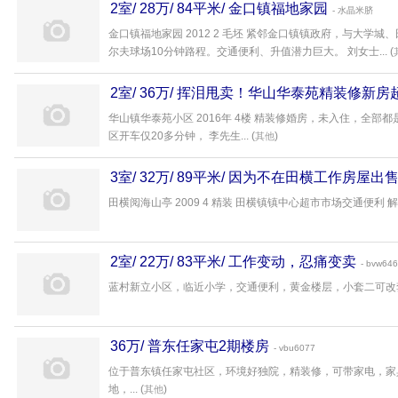
2室/ 28万/ 84平米/ 金口镇福地家园
- 水晶米脐
金口镇福地家园 2012 2 毛坯 紧邻金口镇镇政府，与大
尔夫球场10分钟路程。交通便利、升值潜力巨大。 刘女士... (
2室/ 36万/ 挥泪甩卖！华山华泰苑精装修新
华山镇华泰苑小区 2016年 4楼 精装修婚房，未入住，全
区开车仅20多分钟， 李先生... (
)
其他
3室/ 32万/ 89平米/ 因为不在田横工作房屋出
田横阅海山亭 2009 4 精装 田横镇镇中心超市市场交通便利 解先生
2室/ 22万/ 83平米/ 工作变动，忍痛变卖
- bvw64
蓝村新立小区，临近小学，交通便利，黄金楼层，小套二可改套三
36万/ 普东任家屯2期楼房
- vbu6077
位于普东镇任家屯社区，环境好独院，精装修，可带家电，家
地，... (
)
其他