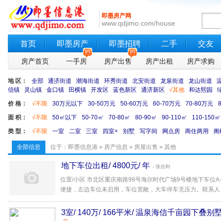
即墨房产网
www.qdjimo.com/house
首页
即墨房产
即墨招聘
二手
交友
房产首页
一手房
房产出售
房产出租
房产求购
地 区：
全部
通济街道
潮海街道
环秀街道
北安街道
龙泉街道
龙山街道
信镇
灵山镇
金口镇
田横镇
开发区
蓝色新区
通济新区
√其他
和达熙园
价 格：
√不限
30万元以下
30-50万元
50-60万元
60-70万元
70-80万元
面 积：
√不限
50㎡以下
50-70㎡
70-80㎡
80-90㎡
90-110㎡
110-150㎡
类 型：
√不限
一室
二室
三室
四室+
别墅
写字间
网点房
商住两用
阁
全部信息
位于：
即墨信息港
»
房产信息
»
房屋出售
» 其他
地下车位出租/ 4800元/ 年
- 张吉利
位置/小区 市北区重庆南路99号海尔时代广场9号楼地下车位A
便捷，左边车位未启用，车位宽敞，大车停车无压力。联系人 张女
3室/ 140万/ 166平米/ 温泉海信千亩园下叠