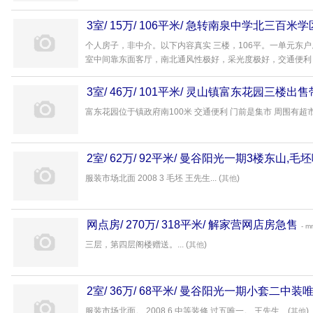
3室/ 15万/ 106平米/ 急转南泉中学北三百米
个人房子，非中介。以下内容真实 三楼，106平。一单元东
室中间靠东面客厅，南北通风性极好，采光度极好，交通便利，去
3室/ 46万/ 101平米/ 灵山镇富东花园三楼出
富东花园位于镇政府南100米 交通便利 门前是集市 周围有超市 购物
2室/ 62万/ 92平米/ 曼谷阳光一期3楼东山,
服装市场北面 2008 3 毛坯 王先生... (
)
其他
网点房/ 270万/ 318平米/ 解家营网店房急售
- m
三层，第四层阁楼赠送。... (
)
其他
2室/ 36万/ 68平米/ 曼谷阳光一期小套二中装
服装市场北面。 2008 6 中等装修,过五唯一。 王先生... (
)
其他