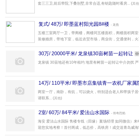
中介
- 家瑞房产
套三三卫,前后带院,下叠别墅,非常合适,有钥匙随时看房... (
其他
复式/ 48万/ 即墨蓝村阳光园8#楼
- 龙燕
五楼三室两厅一卫，带阁楼，阁楼同五楼面积，阁楼面积两室
装修婚房，带地下室，临近农贸市场，商业街，交通便利，火车经
30万/ 20000平米/ 龙泉镇30亩树苗一起转让
中
龙泉镇 30亩地还有10年租约 地里有树苗一起转让中介勿扰 严先生
14万/ 110平米/ 即墨市店集镇青一农机厂家属
两室一厅，南卧，有炕，可以烧火，特别适合老人和带孩子居
请联系... (
)
其他
2室/ 60万/ 84平米/ 爱法山水国际
- 传奇烈焰
海安 爱法山水国际 售楼专线（田缘）案场经理 如同微信）
迎您实地考察！首付两成，低总价，高铁房！成交送青岛威海5天游 项