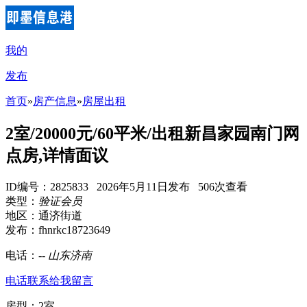
我的
发布
首页
»
房产信息
»
房屋出租
2室/20000元/60平米/出租新昌家园南门网
点房,详情面议
ID编号：2825833 2026年5月11日发布 506次查看
类型：
验证会员
地区：通济街道
发布：fhnrkc18723649
电话：
--
山东济南
电话联系
给我留言
房型：2室