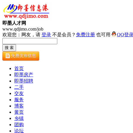
即墨人才网
www.qdjimo.com/job
欢迎您：网友，请
登录
不是会员？
免费注册
也可用
QQ登
首页
即墨房产
即墨招聘
二手
交友
服务
博客
黄页
乡镇
团购
论坛