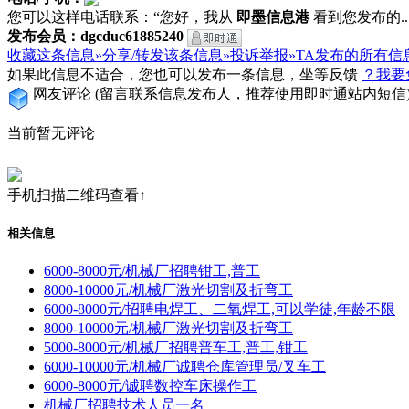
您可以这样电话联系：“您好，我从
即墨信息港
看到您发布的...
发布会员：dgcduc61885240
收藏这条信息»
分享/转发该条信息»
投诉举报»
TA发布的所有信
如果此信息不适合，您也可以发布一条信息，坐等反馈
？我要
网友评论
(留言联系信息发布人，推荐使用即时通站内短信
当前暂无评论
手机扫描二维码查看↑
相关信息
6000-8000元/机械厂招聘钳工,普工
8000-10000元/机械厂激光切割及折弯工
6000-8000元/招聘电焊工、二氧焊工,可以学徒,年龄不限
8000-10000元/机械厂激光切割及折弯工
5000-8000元/机械厂招聘普车工,普工,钳工
6000-10000元/机械厂诚聘仓库管理员/叉车工
6000-8000元/诚聘数控车床操作工
机械厂招聘技术人员一名