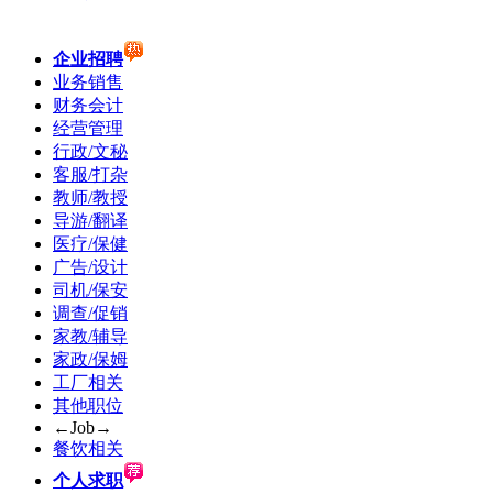
企业招聘
业务销售
财务会计
经营管理
行政/文秘
客服/打杂
教师/教授
导游/翻译
医疗/保健
广告/设计
司机/保安
调查/促销
家教/辅导
家政/保姆
工厂相关
其他职位
←Job→
餐饮相关
个人求职