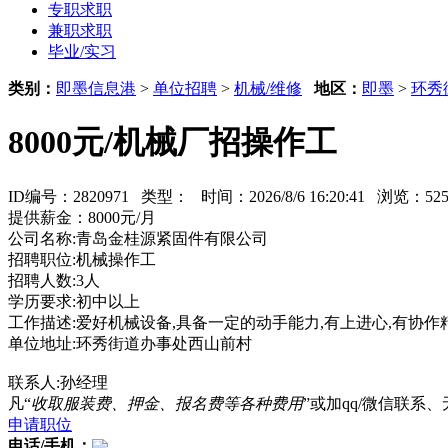
专职求职
兼职求职
毕业/实习
类别：
即墨信息港
>
单位招聘
>
机械/维修
地区：
即墨
>
环秀
8000元/机械厂招操作工
ID编号：2820971 类型：
时间：2026/8/6 16:20:41 浏览：
提供薪金：8000元/月
公司名称:青岛金桂源紧固件有限公司
招聘职位:机械操作工
招聘人数:3人
学历要求:初中以上
工作描述:爱好机械设备,具备一定的动手能力,有上进心,有协作
单位地址:环秀街道办事处西山前村
联系人:孙经理
凡“
收取服装费、押金、报名费等各种费用
”或加qq/微信联
申请职位
电话/手机：