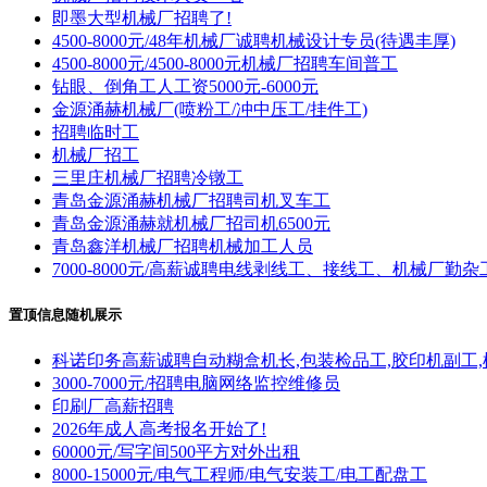
即墨大型机械厂招聘了!
4500-8000元/48年机械厂诚聘机械设计专员(待遇丰厚)
4500-8000元/4500-8000元机械厂招聘车间普工
钻眼、倒角工人工资5000元-6000元
金源涌赫机械厂(喷粉工/冲中压工/挂件工)
招聘临时工
机械厂招工
三里庄机械厂招聘冷镦工
青岛金源涌赫机械厂招聘司机叉车工
青岛金源涌赫就机械厂招司机6500元
青岛鑫洋机械厂招聘机械加工人员
7000-8000元/高薪诚聘电线剥线工、接线工、机械厂勤杂
置顶信息随机展示
科诺印务高薪诚聘自动糊盒机长,包装检品工,胶印机副工,
3000-7000元/招聘电脑网络监控维修员
印刷厂高薪招聘
2026年成人高考报名开始了!
60000元/写字间500平方对外出租
8000-15000元/电气工程师/电气安装工/电工配盘工