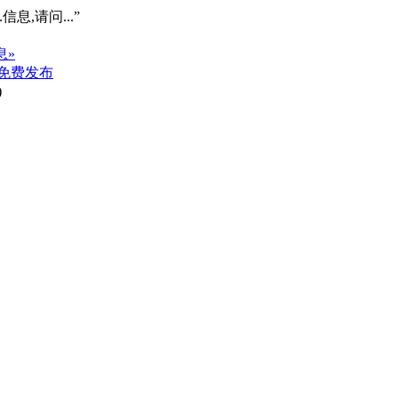
信息,请问...”
息»
免费发布
)