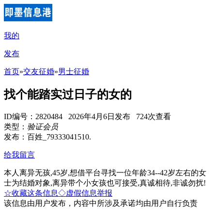
我的
发布
首页
»
交友征婚
»
男士征婚
找个能踏实过日子的女的
ID编号：2820484 2026年4月6日发布 724次查看
类型：
验证会员
发布：百姓_79333041510.
给我留言
本人离异无孩,45岁,想借平台寻找一位年龄34--42岁左右的女
士为结婚对象,离异带个小女孩也可接受,真诚相待,非诚勿扰!
☆收藏这条信息
◇虚假信息举报
该信息由用户发布，内容中所涉及承诺均由用户自行负责