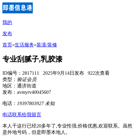
我的
发布
首页
»
生活服务
»
装潢/装修
专业刮腻子,乳胶漆
ID编号：2817111 2025年9月14日发布 922次查看
类型：
验证会员
地区：通济街道
发布：avmyrv40045607
电话：
19397803927
未知
电话联系
给我留言
本人干这行已经20多年了,专业性强,价格优惠,欢迎联系。虽然
是外地号码，但是即墨本地人。