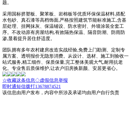
题。
采用国标挤塑板、聚苯板、岩棉板等优质环保保温材料,搭配
水包砂、真石漆等高档饰面,严格按照建筑节能标准施工,含基
层处理、挂网抹灰、保温铺设、防水密封、外墙涂装全套工
序。不改动原有房屋结构,有效隔热保温、隔音防潮、防雨防
渗,显着提升居住舒适度。
团队拥有多年农村建房改造实战经验,免费上门勘测、定制专
属方案、透明报价无隐形消费。从设计、选材、施工到验收一
站式服务,精工细作、保质保量,完工整体美观大气,耐用抗老
化。专业售后质保维护,让农户旧房换新颜、安居更省心。
☆收藏这条信息
◇虚假信息举报
即时通
短信
拨打13678874521
该信息由用户发布，内容中所涉及承诺均由用户自行负责