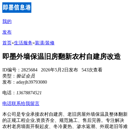
我的
发布
首页
»
生活服务
»
装潢/装修
即墨外墙保温旧房翻新农村自建房改造
ID编号：2825684 2026年5月2日发布 543次查看
类型：
验证会员
发布：adayjh39793080
电话：
13678874521
电话联系
给我留言
本公司是专业承接农村自建房、老旧房屋外墙保温及整体翻新
的正规工程企业,资质齐全、规范施工、售后完善。专注解决
农村老房墙面开裂起皮、冬冷夏热、渗水返潮、外观老旧等难