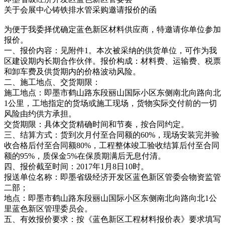
关于会展中心铸铁排水管采购邀请报价的函
为便于我委择优确定蓝色新区材料供应商，特邀请你单位参加
报价。
一、报价内容：见附件1。本次被采纳的供货单位，可作为我
区建设期内长期合作伙伴。报价构成：材料费、运输费、税票
和卸车费及供货期内的价格波动风险。
二、施工地点、交货期限：
施工地点：即墨市鹤山路东段丽山国际小区东侧南北向路向北
1公里，工地指定的货场或施工现场，货物实际交付前的一切
风险由约供方承担。
交货期限：具体交货精确时间和节奏，按合同约定。
三、结算方式：货到次月付至合同额的60%，现场安装完并验
收合格后付至合同额80%，工程整体竣工验收结算后付至合同
额的95%，质保金5%在保质期满后无息付清。
四、报价截至时间：2017年1月8日10时。
报送单位名称：即墨省级经济开发区蓝色新区管委会物资监管
二部；
地点：即墨市鹤山路东段丽山国际小区东侧南北向路向北1公
里蓝色新区管理委员会。
五、有效报价要求：按《蓝色新区工程材料报价表》要求填写