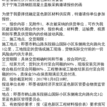
关于宁海卫路钢筋混凝土盖板采购邀请报价的函
为便于我委择优确定蓝色新区材料供应商，特邀请你单位参加
报价。
一、报价内容：见附件1。本次被采纳的供货单位，可作为我
区建设期内长期合作伙伴。报价构成：材料费、运输费、税票
和卸车费及供货期内的价格波动风险。
二、施工地点、交货期限：
施工地点：即墨市鹤山路东段丽山国际小区东侧南北向路向北
1公里，工地指定的货场或施工现场，货物实际交付前的一切
风险由约供方承担。
交货期限：具体交货精确时间和节奏，按合同约定。
三、结算方式：货到次月付至合同额的60%，现场安装完并验
收合格后付至合同额80%，工程整体竣工验收结算后付至合同
额的95%，质保金5%在保质期满后无息付清。
四、报价截至时间：2017年1月8日10时。
报送单位名称：即墨省级经济开发区蓝色新区管委会物资监管
二部；
地点：即墨市鹤山路东段丽山国际小区东侧南北向路向北1公
里蓝色新区管理委员会。
五、有效报价要求：按《蓝色新区工程材料报价表》要求填写