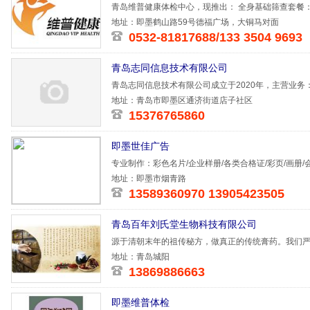
青岛维普健康体检中心，现推出： 全身基础筛查套餐：原
原价199
地址：即墨鹤山路59号德福广场，大铜马对面
0532-81817688/133 3504 9693
青岛志同信息技术有限公司
青岛志同信息技术有限公司成立于2020年，主营业
服务。高品
地址：青岛市即墨区通济街道店子社区
15376765860
即墨世佳广告
专业制作：彩色名片/企业样册/各类合格证/彩页/画册/
地址：即墨市烟青路
13589360970 13905423505
青岛百年刘氏堂生物科技有限公司
源于清朝末年的祖传秘方，做真正的传统膏药。我们
克，不同的中
地址：青岛城阳
13869886663
即墨维普体检