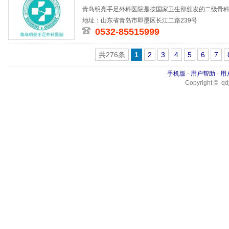
青岛明亮手足外科医院是按国家卫生部颁发的二级骨科
位200张。
地址：山东省青岛市即墨区长江二路239号
0532-85515999
共276条
1
2
3
4
5
6
7
手机版
-
用户帮助
-
用
Copyright © qdj