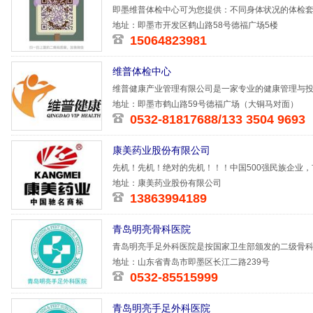
即墨维普体检中心可为您提供：不同身体状况的体检
咨询、问诊
地址：即墨市开发区鹤山路58号德福广场5楼
15064823981
维普体检中心
维普健康产业管理有限公司是一家专业的健康管理与
医疗资源，
地址：即墨市鹤山路59号德福广场（大铜马对面）
0532-81817688/133 3504 9693
康美药业股份有限公司
先机！先机！绝对的先机！！！中国500强民族企业，
作直销了，
地址：康美药业股份有限公司
13863994189
青岛明亮骨科医院
青岛明亮手足外科医院是按国家卫生部颁发的二级骨科
位200张。
地址：山东省青岛市即墨区长江二路239号
0532-85515999
青岛明亮手足外科医院