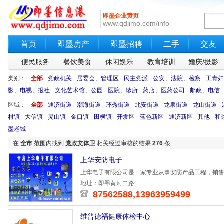
即墨企业黄页
www.qdjimo.com/info
首页
即墨房产
即墨招聘
二手
交友
便民服务
餐饮美食
休闲娱乐
教育培训
婚庆/摄影
类别：
全部
党政机关
居委会、管理区
民主党派
公安、法院、检察
工青妇
影、电视、报社
文化艺术馆、公园
医院、诊所
药店、医药公司
邮政、电信
区域：
全部
通济街道
潮海街道
环秀街道
北安街道
龙泉街道
龙山街道
村镇
大信镇
灵山镇
金口镇
田横镇
开发区
蓝色新区
通济新区
其他
和
墨老城
在
全市
范围内找到
党政文体卫
相关经过审核的结果
276
条
上华安防电子
上华电子有限公司是一家专业从事安防产品工程，销
司的主要业
地址：即墨黄河二路
87562588,13963959499
维普德福健康体检中心