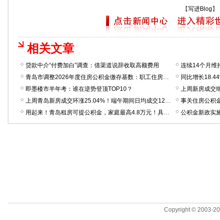
【
写进Blog
】
相关文章
贷款中介“付费加白”调查：借渠道说辞收取高额费用
青岛市调整2026年度住房公积金缴存基数：职工住房公积金缴存基数上限提高至34342.75元；下限方面，七区提高至2400元，三市提高至2210元
即墨楼市半年考：谁在逆势登顶TOP10？
上周青岛新房成交环涨25.04%！端午期间日均成交122套，有售楼处反馈“热度和五一差不多”
事关住房公积
用起来！青岛租房可提公积金，家庭最高4.8万元！具体这么办
公积金新政实施
Copyright © 2003-200