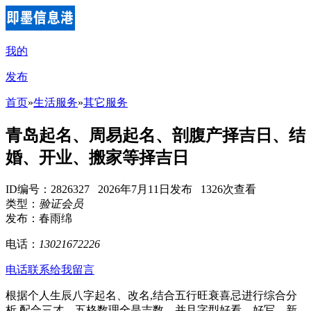
我的
发布
首页
»
生活服务
»
其它服务
青岛起名、周易起名、剖腹产择吉日、结
婚、开业、搬家等择吉日
ID编号：2826327 2026年7月11日发布 1326次查看
类型：
验证会员
发布：春雨绵
电话：
13021672226
电话联系
给我留言
根据个人生辰八字起名、改名,结合五行旺衰喜忌进行综合分
析,配合三才、五格数理全是吉数。并且字型好看、好写、新