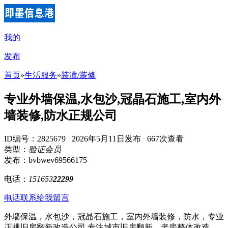
我的
发布
首页
»
生活服务
»
装潢/装修
专业外墙保温,水包沙,冠晶石施工,室内外
墙装修,防水正规公司
ID编号：2825679 2026年5月11日发布 667次查看
类型：
验证会员
发布：bvbwev69566175
电话：
151653
22299
电话联系
给我留言
外墙保温，水包沙，冠晶石施工，室内外墙装修，防水，专业
正规旧房翻新改造公司,专注城市旧房翻新、老房整体改造、