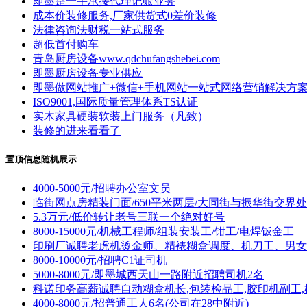
即墨是一手承接代理记账业务
成本价装修服务,厂家供货式0差价装修
法律咨询法财税一站式服务
超低首付购车
青岛厨房设备www.qdchufangshebei.com
即墨厨房设备专业供应
即墨做网站推广+微信+手机网站一站式网络营销解决方
ISO9001,国际质量管理体系TS认证
实木家具硬装软装上门服务（凡致）
装修的进来看看了
置顶信息随机展示
4000-5000元/招聘办公室文员
临街网点房精装门面/650平米两层/大同街与振华街交界处
5.3万元/低价转让老号三联一个绝对好号
8000-15000元/机械工程师/组装安装工/钳工/电焊钣金工
印刷厂诚聘老虎机烫金师、精裱糊盒调度、机刀工、男女
8000-10000元/招聘C1证司机
5000-8000元/即墨城西天山一路附近招聘司机2名
科诺印务高薪诚聘自动糊盒机长,包装检品工,胶印机副工,
4000-8000元/招普通工人6名(公司在28中附近)