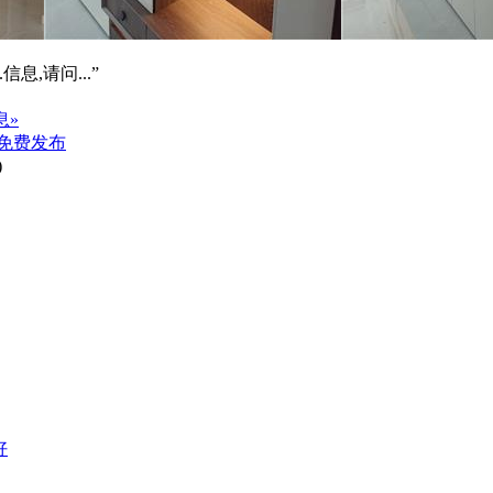
信息,请问...”
息»
免费发布
)
好