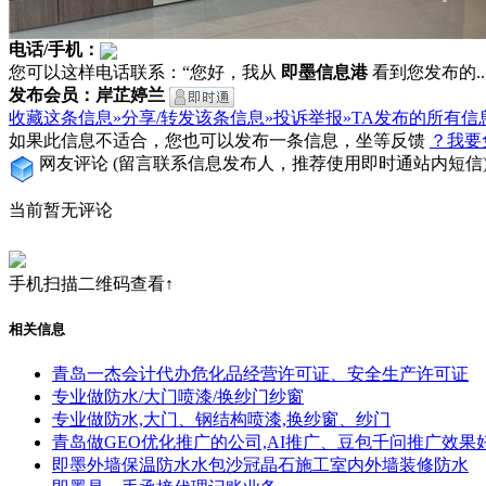
电话/手机：
您可以这样电话联系：“您好，我从
即墨信息港
看到您发布的...
发布会员：岸芷婷兰
收藏这条信息»
分享/转发该条信息»
投诉举报»
TA发布的所有信
如果此信息不适合，您也可以发布一条信息，坐等反馈
？我要
网友评论
(留言联系信息发布人，推荐使用即时通站内短信
当前暂无评论
手机扫描二维码查看↑
相关信息
青岛一杰会计代办危化品经营许可证、安全生产许可证
专业做防水/大门喷漆/换纱门纱窗
专业做防水,大门、钢结构喷漆,换纱窗、纱门
青岛做GEO优化推广的公司,AI推广、豆包千问推广效果
即墨外墙保温防水水包沙冠晶石施工室内外墙装修防水