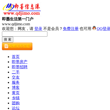
即墨生活第一门户
www.qdjimo.com
欢迎您：网友，请
登录
不是会员？
免费注册
也可用
QQ登
首页
即墨房产
即墨招聘
二手
交友
服务
博客
黄页
乡镇
团购
论坛