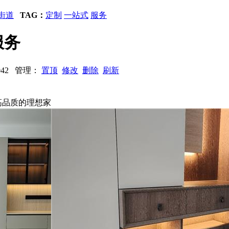
街道
TAG：
定制
一站式
服务
服务
1042 管理：
置顶
修改
删除
刷新
高品质的理想家