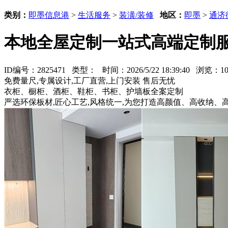
类别：
即墨信息港
>
生活服务
>
装潢/装修
地区：
即墨
>
通济
本地全屋定制一站式高端定制
ID编号：2825471 类型：
时间：2026/5/22 18:39:40 浏览：
免费量尺,专属设计,工厂直营,上门安装 售后无忧
衣柜、橱柜、酒柜、鞋柜、书柜、护墙板全案定制
严选环保板材,匠心工艺,风格统一,为您打造高颜值、高收纳、