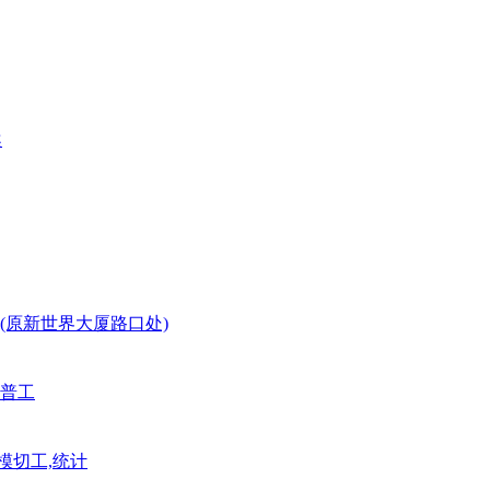
案
(原新世界大厦路口处)
普工
模切工,统计