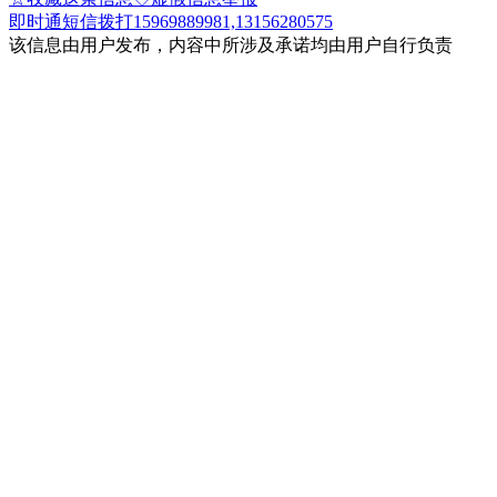
即时通
短信
拨打15969889981,13156280575
该信息由用户发布，内容中所涉及承诺均由用户自行负责