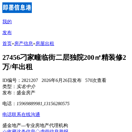
我的
发布
首页
»
房产信息
»
房屋出租
27456刁家疃临街二层独院200㎡精装修2
万/年出租
ID编号：2821207 2026年6月26日发布 570次查看
类型：
实名中介
发布：盛金房产
电话：
15969889981,13156280575
电话联系
在线沟通
盛金地产---专业房地产代理机构
☆收藏这条信息
◇虚假信息举报