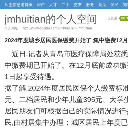
即墨信息港首页
房产
人才
二手
交友
服务
黄页
便民
知
jmhuitian的个人空间
信息量
887
个人网址：
http://www.qdjimo.com/u/?huiyuan=jmhuitian
2024年度城乡居民医保缴费开始了 集中缴费12
近日,记者从青岛市医疗保障局处获悉,
中缴费期已开始了。在12月底前成功缴费
1日起享受待遇。
据了解,2024年度居民医保个人缴费标准
元、二档居民和少年儿童395元、大学生
居民朋友们可根据自己的实际情况进行
民,由村居集中办理；城区居民上年度