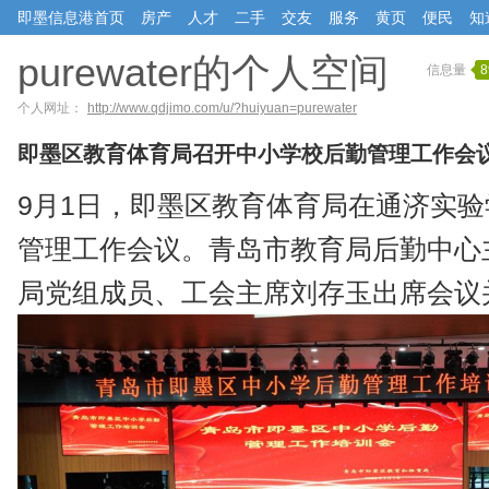
即墨信息港首页
房产
人才
二手
交友
服务
黄页
便民
知
purewater的个人空间
信息量
8
个人网址：
http://www.qdjimo.com/u/?huiyuan=purewater
即墨区教育体育局召开中小学校后勤管理工作会
9月1日，即墨区教育体育局在通济实
管理工作会议。青岛市教育局后勤中心
局党组成员、工会主席刘存玉出席会议