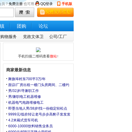
会员？
免费注册
也可用
QQ登录
手机版
镇
团购
论坛
购物服务
党政文体卫
公司/工厂
手机扫描二维码查看
微站
↑
商家最新信息
舞旗埠村东700平3万/年
面议/厂房出租一楼门头房两间、二楼约
男/32岁/寻兼职工作
男/兼职电工机器维修
机器电气电路维修电工
即墨当地人男/38岁/找一份稳定轻松点
9999元/低价转让老号步步高豹子发发发
4.2米厢式货车司机
6000-10000饮料销售业务员