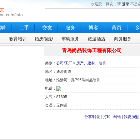
欢迎您：网友，请
登录
不是
页
mo.com/info
招聘
二手
交友
服务
博客
黄页
乡
乐
教育培训
婚庆/摄影
车辆服务
旅游酒店
商务服务
青岛尚品装饰工程有限公司
类别：
公司/工厂
»
房产、建材、装饰
地区：通济街道
地址：淮涉河一路795号尚品装饰
电话：
人气：87605
会员：无间道
分享/转发
|
打印
|
纠错
|
我要加盟