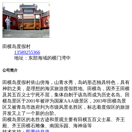
田横岛度假村
13589255366
地址：东部海域的横门湾中
公司简介
田横岛度假村依山傍海，山青水秀，岛屿形态独具特色，具有
神韵之美，是理想的海滨旅游度假胜地。田横岛，因齐王田横
及其五百义士宁死不屈，集体自刎于该岛而成为历史名岛。田
横岛景区于2001年被评为国家AAA级景区，2003年田横岛景
区又被青岛市政府列为市级风景名胜区，标志着度假区的旅游
开发又上了一个新的台阶。
田横岛景区的名胜古迹和景观主要有田横五百义士墓、齐王
殿、齐王田横石雕像、南国乐园、海神庙等
技术支持：
即墨信息港