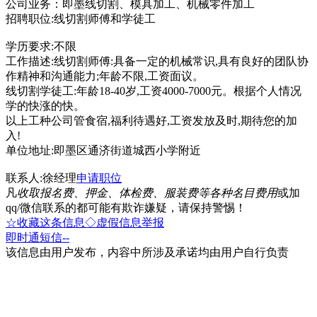
公司业务：即墨线切割、模具加工、机械零件加工
招聘职位:线切割师傅和学徒工
学历要求:不限
工作描述:线切割师傅:具备一定的机械常识,具有良好的团队协
作精神和沟通能力;年龄不限,工资面议。
线切割学徒工:年龄18-40岁,工资4000-7000元。根据个人情况
学的快涨的快。
以上工种公司管食宿,福利待遇好,工资发放及时,期待您的加
入!
单位地址:即墨区通济街道城西小学附近
联系人:徐经理
申请职位
凡
收取报名费、押金、体检费、服装费等各种名目费用
或加
qq/微信联系的都可能有欺诈嫌疑，请保持警惕！
☆收藏这条信息
◇虚假信息举报
即时通
短信
--
该信息由用户发布，内容中所涉及承诺均由用户自行负责