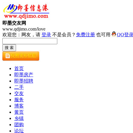
即墨交友网
www.qdjimo.com/love
欢迎您：网友，请
登录
不是会员？
免费注册
也可用
QQ登
首页
即墨房产
即墨招聘
二手
交友
服务
博客
黄页
乡镇
团购
论坛