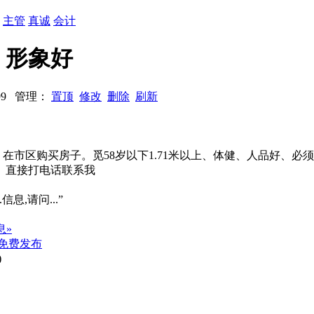
：
主管
真诚
会计
、形象好
3299 管理：
置顶
修改
删除
刷新
、在市区购买房子。觅58岁以下1.71米以上、体健、人品好、
、直接打电话联系我
信息,请问...”
息»
免费发布
)