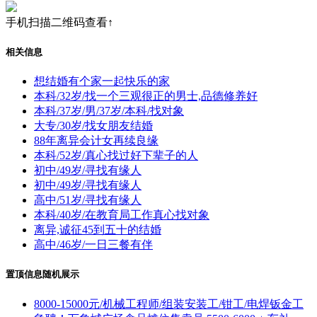
手机扫描二维码查看↑
相关信息
想结婚有个家一起快乐的家
本科/32岁/找一个三观很正的男士,品德修养好
本科/37岁/男/37岁/本科/找对象
大专/30岁/找女朋友结婚
88年离异会计女再续良缘
本科/52岁/真心找过好下辈子的人
初中/49岁/寻找有缘人
初中/49岁/寻找有缘人
高中/51岁/寻找有缘人
本科/40岁/在教育局工作真心找对象
离异,诚征45到五十的结婚
高中/46岁/一日三餐有伴
置顶信息随机展示
8000-15000元/机械工程师/组装安装工/钳工/电焊钣金工