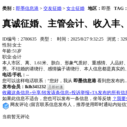
类别：
即墨信息港
>
交友征婚
>
女士征婚
地区：
即墨
TAG
真诚征婚、主管会计、收入丰
ID编号：2780635 类型：
时间：2025/8/27 9:32:25 浏览：
性别:女士
年龄:51岁
职业:会计
本人市区、离、1.61米、肤白、形象气质好、重感情、人品好
男。不结婚的请绕行、感情骗子请绕行、本人信息都是真实的
电话/手机：
--
您可以这样电话联系：“您好，我从
即墨信息港
看到您发布的...
发布会员：lklh341232
收藏这条信息»
分享/转发该条信息»
投诉举报»
TA发布的所有信
如果此信息不适合，您也可以发布一条信息，坐等反馈
？我要
网友评论
(留言联系信息发布人，推荐使用即时通站内短信
当前暂无评论