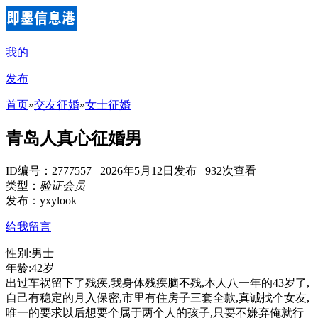
我的
发布
首页
»
交友征婚
»
女士征婚
青岛人真心征婚男
ID编号：2777557 2026年5月12日发布 932次查看
类型：
验证会员
发布：yxylook
给我留言
性别:男士
年龄:42岁
出过车祸留下了残疾,我身体残疾脑不残,本人八一年的43岁了,
自己有稳定的月入保密,市里有住房子三套全款,真诚找个女友,
唯一的要求以后想要个属于两个人的孩子,只要不嫌弃俺就行