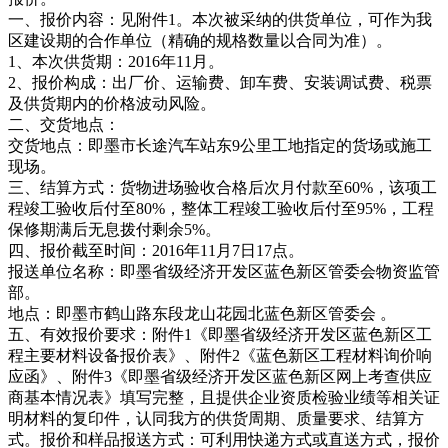
一、报价内容：见附件1。本次被采纳的供货单位，可作为我
区建设期的合作单位（精确的规格数量以合同为准）。
1、本次供货期：2016年11月。
2、报价构成：出厂价、运输费、卸车费、安装调试费、税票
及供货期内的价格波动风险。
二、交货地点：
交货地点：即墨市长途汽车站东9公里工地指定的货场或施工
现场。
三、结算方式：货物进场验收合格后次月付款至60%，该项工
程竣工验收后付至80%，整体工程竣工验收后付至95%，工程
保修期满后无息拨付剩余5%。
四、报价截至时间：2016年11月7日17点。
报送单位名称：即墨省级经济开发区蓝色新区管委会物资监管
部。
地点：即墨市鹤山路东段龙山花园北蓝色新区管委会 。
五、有效报价要求：附件1《即墨省级经济开发区蓝色新区工
程主要材料设备报价表》、附件2《蓝色新区工程材料询价响
应函》、附件3《即墨省级经济开发区蓝色新区网上考查供应
商基本情况表》填写完整，且提供企业资质检验业绩等相关证
明材料的复印件，认同我方的供货周期、质量要求、结算方
式。报价和样品报送方式：可利用快递方式或直送方式，报价