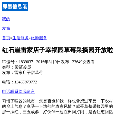
我的
发布
首页
»
生活服务
»
旅游服务
红石崖雷家店子幸福园草莓采摘园开放啦
ID编号：1839037 2016年3月9日发布 23649次查看
类型：
验证会员
发布：雷家店子甜草莓
电话：
13465873772
电话联系
给我留言
习惯了喧嚣的城市，您是否也和我一样也曾想过享受一下农村
的乡土气息？享受一下浓郁的农家风情？感受草莓采摘园里的
那一抹红，三五成群，好伙伴一起在田间打闹，是否让您回忆