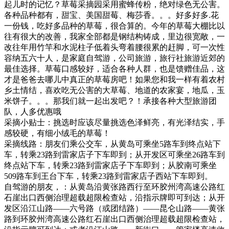
起儿时的记忆？草莓采摘园采用蜜蜂传粉，绝对绿色无公害。
各种品种都有，甜宝、美国甜莓、梅莎香。。。好多好多.花
一份钱，吃好多品种的草莓，很合算的。今年的草莓大棚比以
往有很大的改善，我家全部都是钢结构铸成，里边很宽敞，一
改往年用竹竿和水泥柱子低着头弯着腰很累的赶脚，可一次性
容纳五六十人，是家庭自驾游，公司旅游，旅行社旅游近郊的
最佳选择。草莓口感较好，适合各种人群，也是馈赠佳品，这
才是爸爸去哪儿中真正的草莓房吧！如果您和我一样有着农村
乡土情结，喜欢吃无公害的大草莓、地道的农家宴，地瓜，玉
米饼子。。。那我们就一起出发吧？！承接各种大型旅游团
队，人多优惠哦
采摘小贴士：挑选时应该尽量挑选色泽鲜亮，有光泽结实，手
感较硬，有细小绒毛的草莓！
采摘线路：朋友们乘公交车，从黄岛可乘坐5路车到终点站下
车，转乘23路到雷家店子下车即到；从开发区可乘坐26路车到
终点站下车，转乘23路到雷家店子下车即到；从胶南可乘坐
509路车到王台下车，转乘23路到雷家店子西站下车即到。
自驾游的朋友，：从黄岛沿黄张路西行至环胶州湾高速公路红
石崖出口西侧治理超载超限检查站，沿指示牌即可到达；从开
发区沿江山路——六号路（或团结路）——昆仑山路——黄张
路到环胶州湾高速公路红石崖出口西侧治理超载超限检查站，