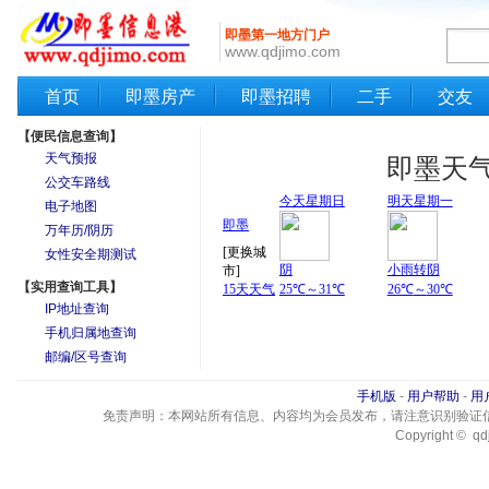
即墨第一地方门户
www.qdjimo.com
首页
即墨房产
即墨招聘
二手
交友
【便民信息查询】
天气预报
即墨天
公交车路线
电子地图
万年历/阴历
女性安全期测试
【实用查询工具】
IP地址查询
手机归属地查询
邮编/区号查询
手机版
-
用户帮助
-
用
免责声明：本网站所有信息、内容均为会员发布，请注意识别验证
Copyright © qdj