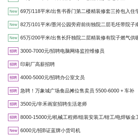
69万/118平米/出售书香门第二楼精装修套三拎包入住
New
82万/101平米/墨河公园旁府前街独院二层毛坯带院子
New
140多平
65万/200平米/出售长阡独院二层精装修有院子燃气供
New
3000-7000元/招聘电脑网络监控维修员
招聘
印刷厂高薪招聘
招聘
4000-5000元/招聘办公室文员
招聘
急聘！万象城广场食品摊位售卖员 5500-6000 + 车补
招聘
3500元/辛禾画室招聘生活老师
招聘
8000-15000元/机械工程师/组装安装工/钳工/电焊钣金
招聘
6000元/招B证蓝牌小货司机
New