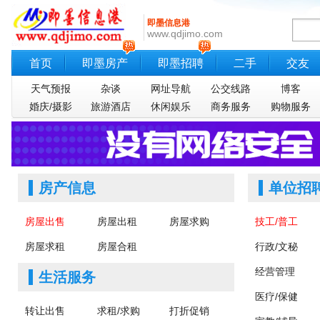
即墨信息港
www.qdjimo.com
首页
即墨房产
即墨招聘
二手
交友
天气预报
杂谈
网址导航
公交线路
博客
婚庆/摄影
旅游酒店
休闲娱乐
商务服务
购物服务
房产信息
单位招
房屋出售
房屋出租
房屋求购
技工/普工
房屋求租
房屋合租
行政/文秘
经营管理
生活服务
医疗/保健
转让出售
求租/求购
打折促销