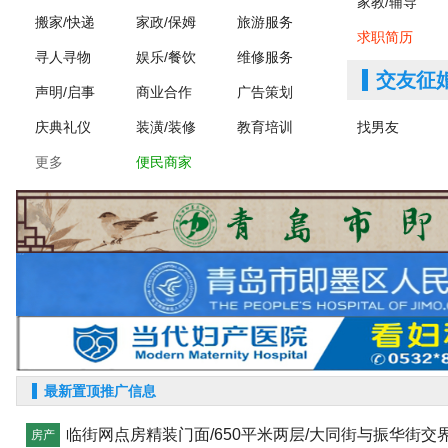
家教/辅导
搬家/快递
家政/保姆
旅游服务
求职简历
寻人寻物
娱乐/餐饮
维修服务
交友征
声明/启事
商业合作
广告策划
庆典礼仪
装潢/装修
教育培训
找男友
更多
便民商家
最新置顶推广信息
临街网点房精装门面/650平米两层/大同街与振华街交界
房产