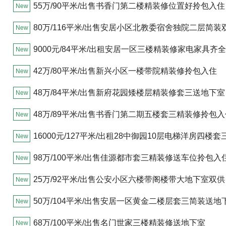
点房
55万/90平米/出售书香门第二楼精装修位置好拎包入住
New
80万/116平米/出售安居小区北教委宿舍独院二层简装
New
9000元/84平米/出租安居一区三楼精装修家电家具齐
New
入住
42万/80平米/出售新兴小区一楼带院精装修拎包入住
New
48万/84平米/出售新府花园矮楼层精装修套三送地下室
New
48万/89平米/出售书香门第二期五楼套三精装修拎包入
New
16000元/127平米/出租28中御园10层电梯洋房四楼套
New
家具齐全
98万/100平米/出售佳源都市套三精装修送车位拎包入
New
25万/92平米/出售公安小区六楼带阁楼带大地下室双供
New
50万/104平米/出售安居一区黄金二楼层套三简装送地
New
68万/100平米/出售名门世家三楼精装修送地下室
New