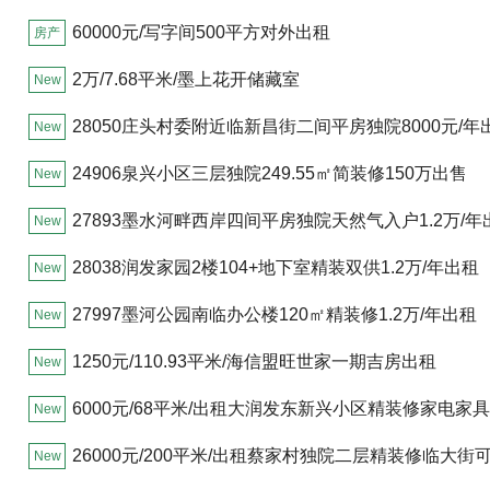
新世界大厦路口处)
60000元/写字间500平方对外出租
房产
2万/7.68平米/墨上花开储藏室
New
28050庄头村委附近临新昌街二间平房独院8000元/年
New
24906泉兴小区三层独院249.55㎡简装修150万出售
New
27893墨水河畔西岸四间平房独院天然气入户1.2万/年
New
28038润发家园2楼104+地下室精装双供1.2万/年出租
New
27997墨河公园南临办公楼120㎡精装修1.2万/年出租
New
1250元/110.93平米/海信盟旺世家一期吉房出租
New
6000元/68平米/出租大润发东新兴小区精装修家电家
New
拎包入住燃气供暖
26000元/200平米/出租蔡家村独院二层精装修临大街
New