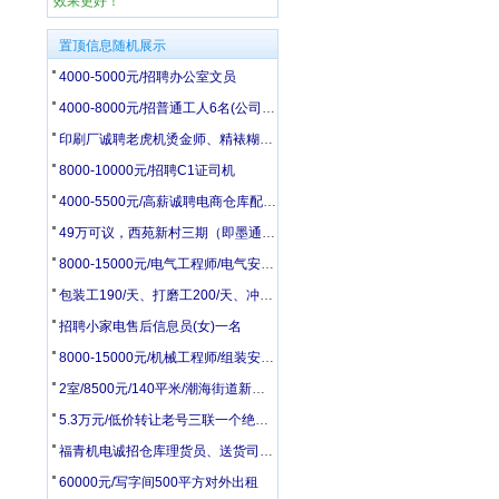
效果更好！
置顶信息随机展示
4000-5000元/招聘办公室文员
4000-8000元/招普通工人6名(公司在28中附近)
印刷厂诚聘老虎机烫金师、精裱糊盒调度、机刀工、男女普工
8000-10000元/招聘C1证司机
4000-5500元/高薪诚聘电商仓库配货打包3人
49万可议，西苑新村三期（即墨通济）黄金楼层83.17平 出售
8000-15000元/电气工程师/电气安装工/电工配盘工
包装工190/天、打磨工200/天、冲床、压力机操作240/天
招聘小家电售后信息员(女)一名
8000-15000元/机械工程师/组装安装工/钳工/电焊钣金工
2室/8500元/140平米/潮海街道新建村平房140平带院有井水
5.3万元/低价转让老号三联一个绝对好号
福青机电诚招仓库理货员、送货司机、电商运营、销售内勤
60000元/写字间500平方对外出租