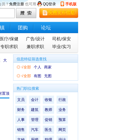
会员？
免费注册
也可用
QQ登录
手机版
镇
团购
论坛
医疗/保健
广告/设计
司机/保安
专职求职
兼职求职
毕业/实习
信息特征筛选查找
镇
大
◎
√全部
个人
商家
◎
√全部
有图
无图
热门职位搜索
何置顶
文员
会计
收银
行政
财务
建筑
教师
业务
人事
管理
促销
预算
销售
汽车
医生
网页
文秘
厨师
助理
设计