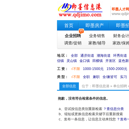
即墨人才网
www.qdji
首页
即墨房产
即墨
企业招聘
业务销售
财务会
调查/促销
家教/辅导
家政/保
地 区：
全部
通济街道
潮海街道
环秀街道
信镇
灵山镇
金口镇
田横镇
开发区
蓝色新
工 资：
√不限
1000-1500元
1500-2000元
类 型：
√不限
全职
兼职
全/兼皆可
实习
全部信息
位于：
即墨信息港
»
单位招聘
抱歉，没有符合检索条件的信息。
a、尝试按信息类别重新检索
？查信息分类
b、缩短或更换信息检索关键字后重新搜索
c、发布一条信息，让信息主动来找您
？发布