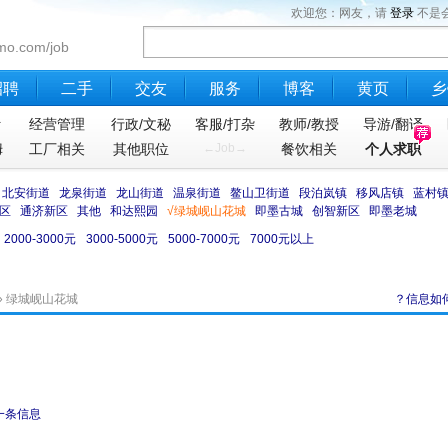
欢迎您：网友，请
登录
不是
mo.com/job
招聘
二手
交友
服务
博客
黄页
乡
计
经营管理
行政/文秘
客服/打杂
教师/教授
导游/翻译
姆
工厂相关
其他职位
←Job→
餐饮相关
个人求职
北安街道
龙泉街道
龙山街道
温泉街道
鳌山卫街道
段泊岚镇
移风店镇
蓝村
区
通济新区
其他
和达熙园
√绿城岘山花城
即墨古城
创智新区
即墨老城
2000-3000元
3000-5000元
5000-7000元
7000元以上
» 绿城岘山花城
？信息如
一条信息