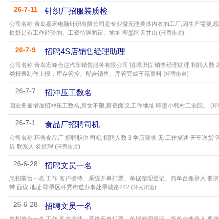
26-7-11
针织厂招服装质检
公司名称 青岛嘉禾电脑针织有限公司是专业做无缝美体内衣的工厂,因生产需要,现招
最好是有工作经验的。工资待遇面议。地址 即墨区天井山 (
)
环秀街道
26-7-9
招聘4S店销售经理助理
公司名称 青岛宏峰合达汽车销售服务有限公司 招聘职位 销售经理助理 招聘人数 2
类报表制作上报，库存管控、配合销售、库管完成车籍资料 (
)
环秀街道
26-7-7
招冲压工数名
因业务量增加招冲压工数名,男女不限,薪资面议,工作地址 即墨小韩村工业园。 (
环
26-7-1
食品厂招聘司机
公司名称 环秀食品厂 招聘职位 司机 招聘人数 3 学历要求 无 工作描述 开车送
近 联系人 谷经理 (
)
环秀街道
26-6-28
招聘文员一名
急招前台一名 工作 客户接待、系统开单打票、单据整理登记、简单台账录入 要求 女性
带 面议 地址 即墨区环秀街道办事处墨城路242 (
)
环秀街道
26-6-28
招聘文员一名