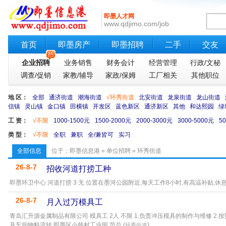
即墨人才网
www.qdjimo.com/job
首页
即墨房产
即墨招聘
二手
交友
企业招聘
业务销售
财务会计
经营管理
行政/文秘
调查/促销
家教/辅导
家政/保姆
工厂相关
其他职位
地 区：
全部
通济街道
潮海街道
√环秀街道
北安街道
龙泉街道
龙山街道
信镇
灵山镇
金口镇
田横镇
开发区
蓝色新区
通济新区
其他
和达熙园
绿
工 资：
√不限
1000-1500元
1500-2000元
2000-3000元
3000-5000元
5
类 型：
√不限
全职
兼职
全/兼皆可
实习
全部信息
位于：
即墨信息港
»
单位招聘
» 环秀街道
26-8-7
招收河道打捞工种
即墨环卫中心 河道打捞 3 无 位置在墨河公园附近,每天工作8小时,有高温补贴,休息日
26-8-7
月入过万模具工
青岛汇升源金属制品有限公司 模具工 2人 不限 1.负责冲压模具的制作与维修 2
及车间物料流转 即墨区小韩村工业园 范总 (
)
环秀街道