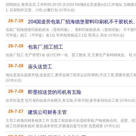
招聘岗位 夜班店员 工作时间 20 00 次日04 00(晚8点至凌晨4点)工作地址 文
1. 后厨制作汉堡、小吃,出餐打包 (
)
环秀街道
26-7-29
204国道旁包装厂招海德堡塑料印刷机不干胶机长
包装厂招海德堡印刷机机长（需有经验）、塑料印刷机机长（需有经验） 不干胶印
可学徒）副工（可学徒）各1位 车间包装检品工1位 联系人 高女 (
)
环秀街道
26-7-28
包装厂,招工招工
包装厂找工 生产管理1名 设计打样一名。普工数名 无 主要生产各种精裱盒。 杜 (
26-7-28
庙头送货工
地址是庙头蔬菜市场,送送货工,要求会骑三轮车认识车牌的,不压工资,需要长期工有
(
)
环秀街道
26-7-28
即墨招送货的司机有五险
在市区送货 也可省内短途月休两天,有五险,不装不卸,多劳多得综合工资 (
)
环秀街道
26-7-27
建筑公司财务主管
主导工程项目财务核算工作 负责工程款收付全流程审核,严格校验合同、进度、结
竣工结算财务核对 落实成本管控,开展项目盈亏分析 负责税务 (
)
环秀街道