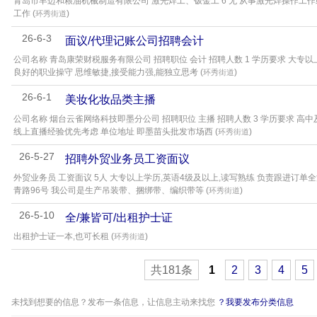
青岛市丰迈和粮油机械制造有限公司 激光焊工、钣金工 6 无 从事激光焊操作工
工作 (
)
环秀街道
26-6-3
面议/代理记账公司招聘会计
公司名称 青岛康荣财税服务有限公司 招聘职位 会计 招聘人数 1 学历要求 大专
良好的职业操守 思维敏捷,接受能力强,能独立思考 (
)
环秀街道
26-6-1
美妆化妆品类主播
公司名称 烟台云雀网络科技即墨分公司 招聘职位 主播 招聘人数 3 学历要求 高
线上直播经验优先考虑 单位地址 即墨苗头批发市场西 (
)
环秀街道
26-5-27
招聘外贸业务员工资面议
外贸业务员 工资面议 5人 大专以上学历,英语4级及以上,读写熟练 负责跟进订单
青路96号 我公司是生产吊装带、捆绑带、编织带等 (
)
环秀街道
26-5-10
全/兼皆可/出租护士证
出租护士证一本,也可长租 (
)
环秀街道
共181条
1
2
3
4
5
未找到想要的信息？发布一条信息，让信息主动来找您
？我要发布分类信息