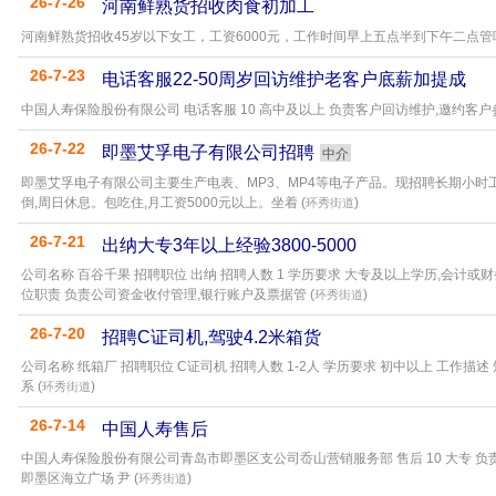
26-7-26
河南鲜熟货招收肉食初加工
河南鲜熟货招收45岁以下女工，工资6000元，工作时间早上五点半到下午二点管
26-7-23
电话客服22-50周岁回访维护老客户底薪加提成
中国人寿保险股份有限公司 电话客服 10 高中及以上 负责客户回访维护,邀约客户参
26-7-22
即墨艾孚电子有限公司招聘
中介
即墨艾孚电子有限公司主要生产电表、MP3、MP4等电子产品。现招聘长期小时工60名
倒,周日休息。包吃住,月工资5000元以上。坐着 (
)
环秀街道
26-7-21
出纳大专3年以上经验3800-5000
公司名称 百谷千果 招聘职位 出纳 招聘人数 1 学历要求 大专及以上学历,会计或
位职责 负责公司资金收付管理,银行账户及票据管 (
)
环秀街道
26-7-20
招聘C证司机,驾驶4.2米箱货
公司名称 纸箱厂 招聘职位 C证司机 招聘人数 1-2人 学历要求 初中以上 工作描
系 (
)
环秀街道
26-7-14
中国人寿售后
中国人寿保险股份有限公司青岛市即墨区支公司岙山营销服务部 售后 10 大专 
即墨区海立广场 尹 (
)
环秀街道