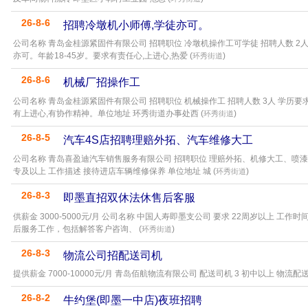
26-8-6
招聘冷墩机小师傅,学徒亦可。
公司名称 青岛金桂源紧固件有限公司 招聘职位 冷墩机操作工可学徒 招聘人数 2人
亦可。年龄18-45岁。要求有责任心,上进心,热爱 (
)
环秀街道
26-8-6
机械厂招操作工
公司名称 青岛金桂源紧固件有限公司 招聘职位 机械操作工 招聘人数 3人 学历要
有上进心,有协作精神。单位地址 环秀街道办事处西 (
)
环秀街道
26-8-5
汽车4S店招聘理赔外拓、汽车维修大工
公司名称 青岛喜盈迪汽车销售服务有限公司 招聘职位 理赔外拓、机修大工、喷漆大
专及以上 工作描述 接待进店车辆维修保养 单位地址 城 (
)
环秀街道
26-8-3
即墨直招双休法休售后客服
供薪金 3000-5000元/月 公司名称 中国人寿即墨支公司 要求 22周岁以上 工作时间
后服务工作，包括解答客户咨询、 (
)
环秀街道
26-8-3
物流公司招配送司机
提供薪金 7000-10000元/月 青岛佰航物流有限公司 配送司机 3 初中以上 物流
26-8-2
牛约堡(即墨一中店)夜班招聘