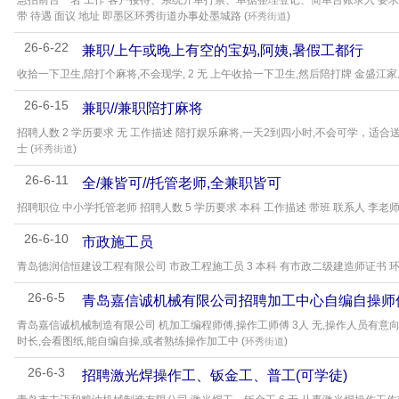
急招前台一名 工作 客户接待、系统开单打票、单据整理登记、简单台账录入 要求 女性
带 待遇 面议 地址 即墨区环秀街道办事处墨城路 (
)
环秀街道
26-6-22
兼职/上午或晚上有空的宝妈,阿姨,暑假工都行
收拾一下卫生,陪打个麻将,不会现学, 2 无 上午收拾一下卫生,然后陪打牌 金盛江家
26-6-15
兼职//兼职陪打麻将
招聘人数 2 学历要求 无 工作描述 陪打娱乐麻将,一天2到四小时,不会可学，适合
士 (
)
环秀街道
26-6-11
全/兼皆可//托管老师,全兼职皆可
招聘职位 中小学托管老师 招聘人数 5 学历要求 本科 工作描述 带班 联系人 李老师 
26-6-10
市政施工员
青岛德润信恒建设工程有限公司 市政工程施工员 3 本科 有市政二级建造师证书 环秀
26-6-5
青岛嘉信诚机械有限公司招聘加工中心自编自操师
青岛嘉信诚机械制造有限公司 机加工编程师傅,操作工师傅 3人 无,操作人员有意向自
时长,会看图纸,能自编自操,或者熟练操作加工中 (
)
环秀街道
26-6-3
招聘激光焊操作工、钣金工、普工(可学徒)