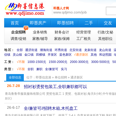
即墨人才网
www.qdjimo.com/job
首页
即墨房产
即墨招聘
二手
交友
企业招聘
业务销售
财务会计
经营管理
行政/文秘
调查/促销
家教/辅导
家政/保姆
工厂相关
其他职位
地 区：
全部
通济街道
潮海街道
环秀街道
北安街道
龙泉街道
龙山街道
信镇
灵山镇
金口镇
田横镇
开发区
蓝色新区
√通济新区
其他
和达熙园
工 资：
√不限
1000-1500元
1500-2000元
2000-3000元
3000-5000元
5
类 型：
√不限
全职
兼职
全/兼皆可
实习
全部信息
位于：
即墨信息港
»
单位招聘
» 通济新区
26-7-28
招衬衫烫熨包装工,全职兼职都可以
青岛鲁鲁帝服装服饰有限公司 烫熨包装工 1 烫熨、包装衬衫,每天8小时,中午有饭贴,
)
新区
26-6-17
全/兼皆可//招聘木箱,木托盘工
青岛志程达包装有限公司 木箱下料工、组装工 2-4人 负责木箱木托盘下料,装钉 