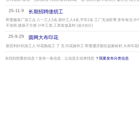
25-11-9
长期招聘缝纫工
即墨服装厂加工点 八一工人5名,双针工人4名,平车2名 工厂无淡旺季,常年有活,中
不加班,接孩子方便 计件工资,工资发放及时 (
)
通济新区
25-9-29
圆网大布印花
新宏利针织加工人 印花熟练工 了 无 印花操作工 即墨通济新区赵家岭村 大布印花
未找到想要的信息？发布一条信息，让信息主动来找您
？我要发布分类信息