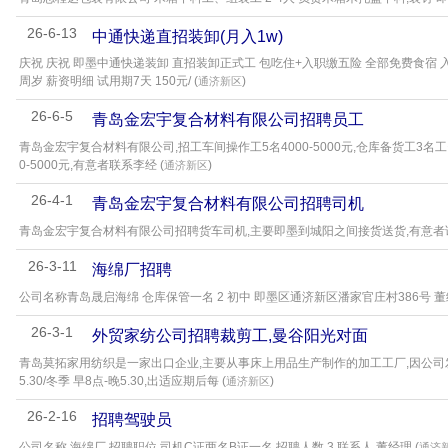
26-6-13
中通快递直招装卸(月入1w)
庆祝 庆祝 即墨中通快递装卸 直招装卸正式工 包吃住+入职缴五险 全部免费食宿 入职即交
周岁 薪资明细 试用期7天 150元/ (
)
通济新区
26-6-5
青岛金宏宇复合材料有限公司招聘员工
青岛金宏宇复合材料有限公司,招工车间操作工5名4000-5000元,仓库备货工3名工资400
0-5000元,有意者联系李经 (
)
通济新区
26-4-1
青岛金宏宇复合材料有限公司招聘司机
青岛金宏宇复合材料有限公司招聘货车司机,主要即墨到城阳之间接货送货,有意者请
26-3-11
海绵厂招聘
公司名称青岛晟启海绵 仓库保管一名 2 初中 即墨区通济新区潘家官庄村386号 董经
26-3-1
外贸家纺公司招聘裁剪工,曼谷阳光对面
青岛莫拓家用纺织是一家出口企业,主要从事床上用品生产制作的加工工厂,因公司发展现
5.30/冬季 早8点-晚5.30,出适应期后每 (
)
通济新区
26-2-16
招聘驾驶员
公司名称 海绵厂 招聘职位 司机C证两名B证一名 招聘人数 3 联系人 董经理 (
通济