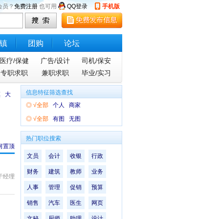
会员？
免费注册
也可用
QQ登录
手机版
镇
团购
论坛
医疗/保健
广告/设计
司机/保安
专职求职
兼职求职
毕业/实习
信息特征筛选查找
镇
大
◎
√全部
个人
商家
◎
√全部
有图
无图
热门职位搜索
何置顶
文员
会计
收银
行政
财务
建筑
教师
业务
于经理
人事
管理
促销
预算
销售
汽车
医生
网页
文秘
厨师
助理
设计