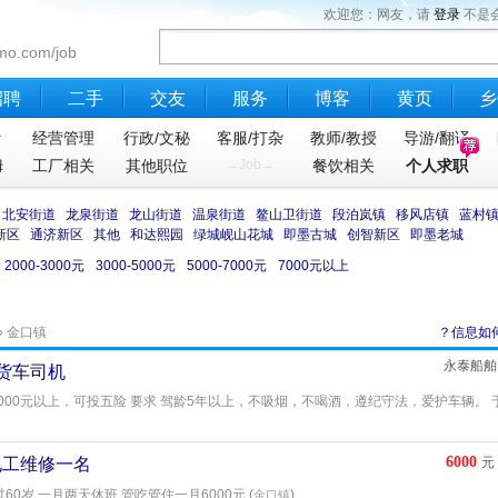
欢迎您：网友，请
登录
不是
mo.com/job
招聘
二手
交友
服务
博客
黄页
乡
计
经营管理
行政/文秘
客服/打杂
教师/教授
导游/翻译
姆
工厂相关
其他职位
←Job→
餐饮相关
个人求职
北安街道
龙泉街道
龙山街道
温泉街道
鳌山卫街道
段泊岚镇
移风店镇
蓝村
新区
通济新区
其他
和达熙园
绿城岘山花城
即墨古城
创智新区
即墨老城
2000-3000元
3000-5000元
5000-7000元
7000元以上
» 金口镇
？信息如
永泰船舶
货车司机
4000元以上，可投五险 要求 驾龄5年以上，不吸烟，不喝酒，遵纪守法，爱护车辆。 
6000
电工维修一名
元
岁,一月两天休班,管吃管住一月6000元 (
)
金口镇