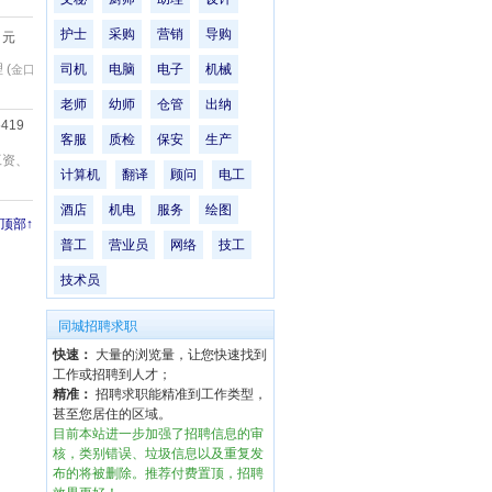
护士
采购
营销
导购
元
(
司机
电脑
电子
机械
金口
老师
幼师
仓管
出纳
5419
客服
质检
保安
生产
工资、
计算机
翻译
顾问
电工
酒店
机电
服务
绘图
顶部↑
普工
营业员
网络
技工
技术员
同城招聘求职
快速：
大量的浏览量，让您快速找到
工作或招聘到人才；
精准：
招聘求职能精准到工作类型，
甚至您居住的区域。
目前本站进一步加强了招聘信息的审
核，类别错误、垃圾信息以及重复发
布的将被删除。推荐付费置顶，招聘