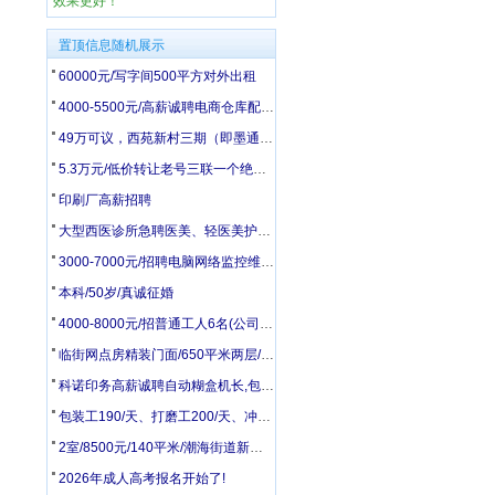
效果更好！
置顶信息随机展示
60000元/写字间500平方对外出租
4000-5500元/高薪诚聘电商仓库配货打包3人
49万可议，西苑新村三期（即墨通济）黄金楼层83.17平 出售
5.3万元/低价转让老号三联一个绝对好号
印刷厂高薪招聘
大型西医诊所急聘医美、轻医美护士（有经验优先）
3000-7000元/招聘电脑网络监控维修员
本科/50岁/真诚征婚
4000-8000元/招普通工人6名(公司在28中附近)
临街网点房精装门面/650平米两层/大同街与振华街交界处(原新世界大厦路口处)
科诺印务高薪诚聘自动糊盒机长,包装检品工,胶印机副工,模切工,统计
包装工190/天、打磨工200/天、冲床240/天、压力机操作280/天
2室/8500元/140平米/潮海街道新建村平房140平带院有井水
2026年成人高考报名开始了!