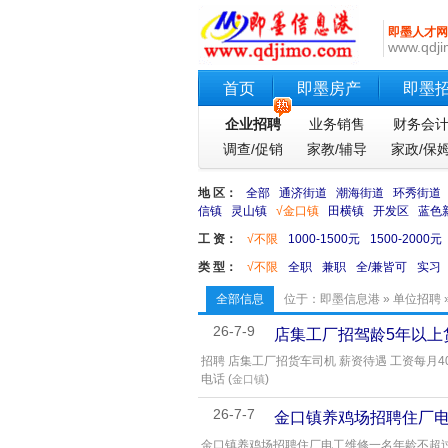
即墨人才网
www.qdji
首页
即墨房产
即墨
企业招聘
业务销售
财务会
调查/促销
家教/辅导
家政/保
地 区：
全部
通济街道
潮海街道
环秀街道
信镇
灵山镇
√金口镇
田横镇
开发区
蓝色
工 资：
√不限
1000-1500元
1500-2000元
类 型：
√不限
全职
兼职
全/兼皆可
实习
全部信息
位于：
即墨信息港
»
单位招聘
26-7-9
店集工厂招驾龄5年以上
招聘 店集工厂招货车司机 薪资待遇 工资每月
电话 (
)
金口镇
26-7-7
金口镇养鸡场招聘住厂
金口镇养鸡场招聘住厂电工维修一名年龄不超过60