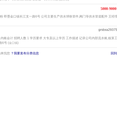
5000-9000
喷粉 即墨金口镇长江支一路6号 公司主要生产供水球铁管件,阀门等供水管道配件 王经理 
grsbxa2937
内账会计 招聘人数 1 学历要求 大专及以上学历 工作描述 记录公司内部流水账,核算
6号 (
)
金口镇
动来找您
？我要发布分类信息
回到