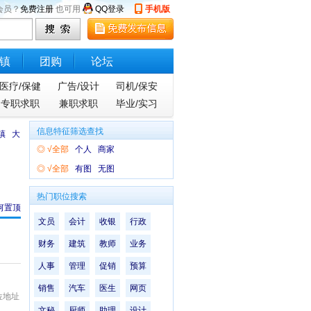
会员？
免费注册
也可用
QQ登录
手机版
镇
团购
论坛
医疗/保健
广告/设计
司机/保安
专职求职
兼职求职
毕业/实习
信息特征筛选查找
镇
大
◎
√全部
个人
商家
◎
√全部
有图
无图
热门职位搜索
何置顶
文员
会计
收银
行政
财务
建筑
教师
业务
人事
管理
促销
预算
销售
汽车
医生
网页
位地址
文秘
厨师
助理
设计