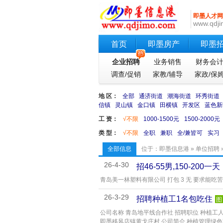
即墨人才网
www.qdji
首页
即墨房产
即墨
企业招聘
业务销售
财务会
调查/促销
家教/辅导
家政/保
地 区：
全部
通济街道
潮海街道
环秀街道
信镇
灵山镇
金口镇
田横镇
开发区
蓝色新
工 资：
√不限
1000-1500元
1500-2000元
类 型：
√不限
全职
兼职
全/兼皆可
实习
全部信息
位于：
即墨信息港
»
单位招聘
26-4-30
招46-55男,150-200一天
青岛美一林塑料有限公司 打包 3 无 要求能吃苦
26-3-29
招聘种植工1名包吃住
图
公司名称 青岛地平线合作社 招聘职位 种植工人
即墨移风店镇黄戈庄村 公司简介 种植管理绿色蔬