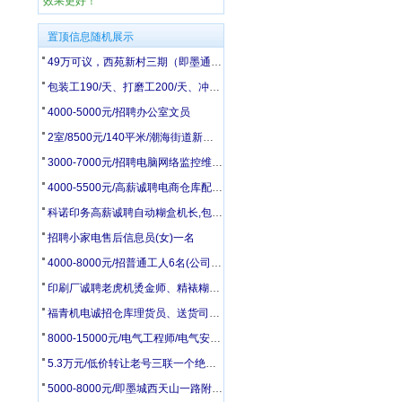
效果更好！
置顶信息随机展示
49万可议，西苑新村三期（即墨通济）黄金楼层83.17平 出售
包装工190/天、打磨工200/天、冲床、压力机操作240/天
4000-5000元/招聘办公室文员
2室/8500元/140平米/潮海街道新建村平房140平带院有井水
3000-7000元/招聘电脑网络监控维修员
4000-5500元/高薪诚聘电商仓库配货打包3人
科诺印务高薪诚聘自动糊盒机长,包装检品工,胶印机副工,模切工,统计
招聘小家电售后信息员(女)一名
4000-8000元/招普通工人6名(公司在28中附近)
印刷厂诚聘老虎机烫金师、精裱糊盒调度、机刀工、男女普工
福青机电诚招仓库理货员、送货司机、电商运营、销售内勤
8000-15000元/电气工程师/电气安装工/电工配盘工
5.3万元/低价转让老号三联一个绝对好号
5000-8000元/即墨城西天山一路附近招聘司机2名