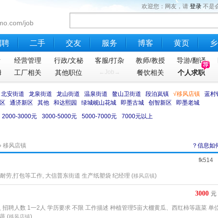
欢迎您：网友，请
登录
不是
mo.com/job
招聘
二手
交友
服务
博客
黄页
乡
计
经营管理
行政/文秘
客服/打杂
教师/教授
导游/翻译
姆
工厂相关
其他职位
←Job→
餐饮相关
个人求职
北安街道
龙泉街道
龙山街道
温泉街道
鳌山卫街道
段泊岚镇
√移风店镇
蓝村
区
通济新区
其他
和达熙园
绿城岘山花城
即墨古城
创智新区
即墨老城
2000-3000元
3000-5000元
5000-7000元
7000元以上
» 移风店镇
？信息如
fk514
耐劳,打包等工作, 大信普东街道 生产纸塑袋 纪经理 (
)
移风店镇
3000
元
 招聘人数 1一2人 学历要求 不限 工作描述 种植管理5亩大棚黄瓜、西红柿等蔬菜 单
 (
)
移风店镇