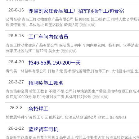
26-6-16
即墨刘家庄食品加工厂招车间操作工/包食宿
公司名称 青岛王牌动物健康产品有限公司 招聘职位 普工/操作工 招聘人数 2 学历要求
理,吃苦耐劳。单位地址 即墨区段泊岚镇沽河 (
)
段泊岚镇
26-5-15
工厂车间内保洁员
青岛王牌动物健康产品有限公司 保洁员 1 初中 车间内更衣间、换鞋间、洗手消
刘家庄社区沽河二路72号 吴女士 (
)
段泊岚镇
26-4-30
招46-55男,150-200一天
青岛美一林塑料有限公司 打包 3 无 要求能吃苦耐劳,打包等工作, 大信普东街道 生
26-3-27
招聘喷塑工数名
青岛翡御金属 喷塑工数名 不限 不限 公司订单满满因生产需要现招聘喷塑工数名
保底是10000元,每月1号准时发工资,具体可找刘经理 (
)
段泊岚镇
26-3-8
急招焊工!
博世恩特种车辆 焊工 8 无 能焊就行 段泊岚镇致诚路2号 张女士 (
)
段泊岚镇
26-1-22
蓝牌货车司机
青岛旺丰达农资 蓝牌货车司机 3 高中以上 按照工作要求送货 段泊岚镇刘家庄 公