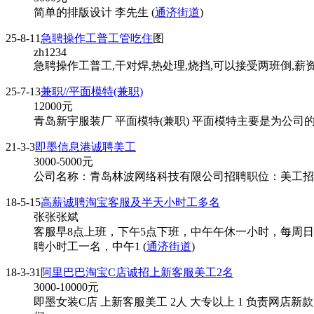
简单的排版设计 李先生 (
通济街道
)
25-8-11
急聘操作工普工管吃住
图
zh1234
急聘操作工普工,干对焊,热处理,烧挡,可以接受两班倒,薪资5
25-7-13
兼职//平面模特(兼职)
12000
元
青岛新宇服装厂 平面模特(兼职) 平面模特主要是为公司的
21-3-3
即墨信息港诚聘美工
3000-5000
元
公司名称：青岛林波网络科技有限公司招聘职位：美工招聘人数：1学历要
18-5-15
高薪诚聘淘宝客服及半天小时工多名
张张张斌
客服早8点上班，下午5点下班，中午午休一小时，每周
聘小时工一名，中午1 (
通济街道
)
18-3-31
阿里巴巴淘宝C店诚招上新客服美工2名
3000-10000
元
即墨女装C店 上新客服美工 2人 大专以上 1 负责网店