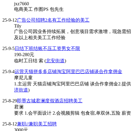
jxz7660
电商美工 作图PS 包先生
25-9-12
广告公司招聘2名有工作经验的美工
Tily
广告公司因业务持续拓展，创意项目需求激增，现急需招
及以上相关美工工作经验
25-9-5
日结下班结账不压工资男女不限
190-280
元
临时工日结 索 (
北安街道
)
25-9-4
运营天猫拼多多店铺淘宝阿里巴巴店铺谈合作拿佣金
摩尼儿童
1.主运营 天猫店铺淘宝阿里巴巴店铺 谈合作拿佣金2.提供图
济街道
)
25-8-29
即墨古城君澜度假酒店招聘美工
君澜
要求 1.会平面设计 2.会视频剪辑 包食宿,单双休,五险 
25-8-12
兼职//兼职美工招聘
3000
元