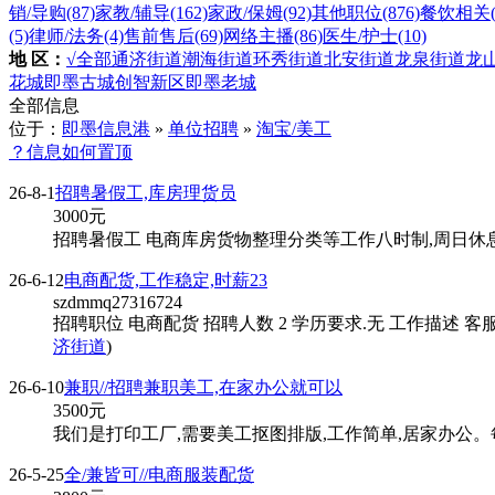
销/导购
(87)
家教/辅导
(162)
家政/保姆
(92)
其他职位
(876)
餐饮相关
(5)
律师/法务
(4)
售前售后
(69)
网络主播
(86)
医生/护士
(10)
地 区：
√全部
通济街道
潮海街道
环秀街道
北安街道
龙泉街道
龙
花城
即墨古城
创智新区
即墨老城
全部信息
位于：
即墨信息港
»
单位招聘
»
淘宝/美工
？信息如何置顶
26-8-1
招聘暑假工,库房理货员
3000
元
招聘暑假工 电商库房货物整理分类等工作八时制,周日休息
26-6-12
电商配货,工作稳定,时薪23
szdmmq27316724
招聘职位 电商配货 招聘人数 2 学历要求.无 工作描述 客
济街道
)
26-6-10
兼职//招聘兼职美工,在家办公就可以
3500
元
我们是打印工厂,需要美工抠图排版,工作简单,居家办公
26-5-25
全/兼皆可//电商服装配货