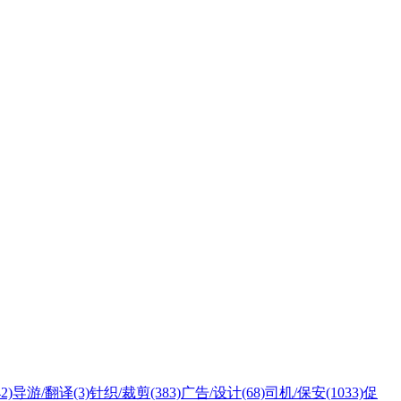
42)
导游/翻译
(3)
针织/裁剪
(383)
广告/设计
(68)
司机/保安
(1033)
促