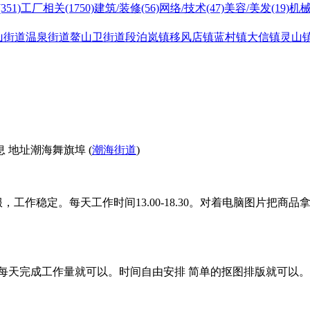
(351)
工厂相关
(1750)
建筑/装修
(56)
网络/技术
(47)
美容/美发
(19)
机械
山街道
温泉街道
鳌山卫街道
段泊岚镇
移风店镇
蓝村镇
大信镇
灵山
 地址潮海舞旗埠 (
潮海街道
)
服，工作稳定。每天工作时间13.00-18.30。对着电脑图片把商
。每天完成工作量就可以。时间自由安排 简单的抠图排版就可以。