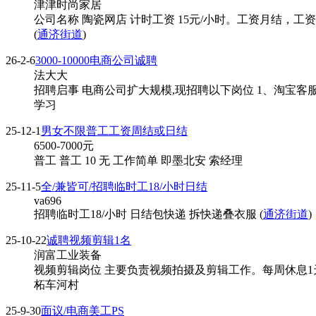
津津时尚家居
公司名称 陶瓷网店 计时工资 15元/小时。工资月结，工资
(
通济街道
)
26-2-6
3000-10000电商公司诚聘
法大大
招聘启事 电商公司扩大规模,现招聘以下岗位 1、淘宝客服
学习
25-12-1
男女不限普工工资周结或日结
6500-7000
元
普工 普工 10 无 工作简单 即墨北安 索经理
25-11-5
全/兼皆可/招聘临时工18/小时日结
va696
招聘临时工18/小时 日结包快递 拆快递叠衣服 (
通济街道
)
25-10-22
诚聘视频剪辑1名
润富工业装备
视频剪辑岗位 主要负责视频拍摄及剪辑工作。每周休息1
柘车河村
25-9-30
面议/电商美工PS