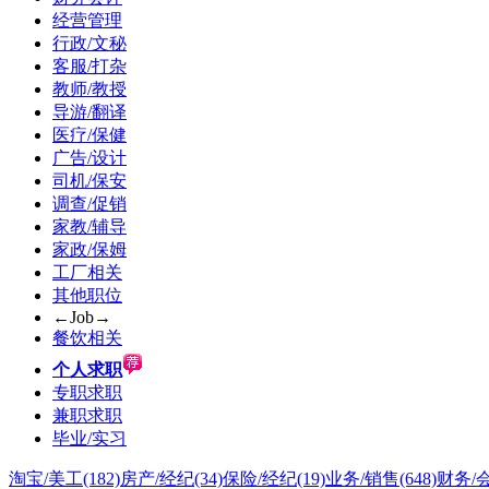
经营管理
行政/文秘
客服/打杂
教师/教授
导游/翻译
医疗/保健
广告/设计
司机/保安
调查/促销
家教/辅导
家政/保姆
工厂相关
其他职位
←Job→
餐饮相关
个人求职
专职求职
兼职求职
毕业/实习
淘宝/美工
(182)
房产/经纪
(34)
保险/经纪
(19)
业务/销售
(648)
财务/