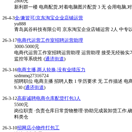
2800
元
新利群一楼 电商配货,对着电脑图片配货 3 无 会用电脑,对着
26-4-3
全/兼皆可/京东淘宝企业店铺运营
yu888
青岛岚谷科技有限公司 京东淘宝企业店铺运营 2人 中专以
26-3-17
电商代运营工作室招聘运营助理
3000-5000
元
电商代运营工作室招聘运营助理 运营助理 接受无经验实习
监控等系统性 (
通济街道
)
26-3-16
电商主播,两人轮换,没有业绩压力
szdmmq27316724
招聘职位 电商主播 招聘人数 1 学历要求 无 工作描述
9.30 (
通济街道
)
26-3-12
高薪诚聘电商仓库配货打包3人
5500
元
岗位职责 ·负责仓库日常货物整理·协助完成装卸货工作,
料类仓
26-3-10
招网店小物件打包工