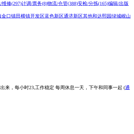
/维修
(297)
计调/票务
(8)
物流/仓管
(388)
安检/分拣
(165)
编辑/出版
镇
金口镇
田横镇
开发区
蓝色新区
通济新区
其他
和达熙园
绿城岘山
品拿出来，每小时23,工作稳定 每周休息一天，下午和同事一起 (
通