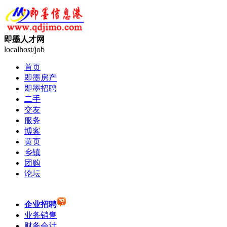
即墨人才网
localhost/job
首页
即墨房产
即墨招聘
二手
交友
服务
博客
黄页
乡镇
团购
论坛
企业招聘
业务销售
财务会计