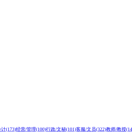
会计
(173)
经营/管理
(100)
行政/文秘
(101)
客服/文员
(322)
教师/教授
(1