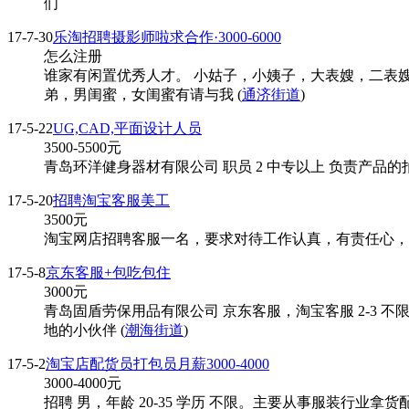
们
17-7-30
乐淘招聘摄影师啦求合作·3000-6000
怎么注册
谁家有闲置优秀人才。 小姑子，小姨子，大表嫂，二表
弟，男闺蜜，女闺蜜有请与我 (
通济街道
)
17-5-22
UG,CAD,平面设计人员
3500-5500
元
青岛环洋健身器材有限公司 职员 2 中专以上 负责产品的
17-5-20
招聘淘宝客服美工
3500
元
淘宝网店招聘客服一名，要求对待工作认真，有责任心，
17-5-8
京东客服+包吃包住
3000
元
青岛固盾劳保用品有限公司 京东客服，淘宝客服 2-3 
地的小伙伴 (
潮海街道
)
17-5-2
淘宝店配货员打包员月薪3000-4000
3000-4000
元
招聘 男，年龄 20-35 学历 不限。主要从事服装行业拿