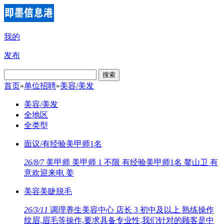
我的
发布
搜索
首页
»
单位招聘
»
美容/美发
美容/美发
全地区
全类型
面议/有经验美甲师1名
26/8/7
美甲师 美甲师 1 不限 有经验美甲师1名 鳌山卫 有
意欢迎来电 姜
美容美睫脱毛
26/3/11
调理养生美容中心 店长 3 初中及以上 熟练操作
纹眉,眉毛等操作,要求具备专业性,我们针对的顾客是中