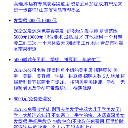
高端,本店有专属获客渠道,薪资是底薪加提成,有想法来
进一步咨询! 山东省青岛市即墨区
发型师5000元10000元
26/2/28
发源秀色美容美发 招聘岗位 发型师 薪资范围
5000元10000元 职位要求 成熟,技术 其他福利 一个月聚
餐二到三次,一个月休四天 刘经理 工作地址 青岛市即墨
区南泉街道
5000诚聘美甲师、学徒、拼豆师、年底忙工
26/1/14
公司名称 即墨区鱼小姐的美甲店 招聘职位 美
甲、美睫、美容师、学徒、拼豆师 招聘人数 5人 地址 即
墨新利群宜居商业广场2F。 招聘美甲美睫师、学徒；无
经验者以及学徒可带薪培训，待遇优厚
8000元/免费教理发
25/11/5
免费收学徒,别再去美发学校花大几千学美发了!
学一大堆理论知识 不如亲自上手学的快。本店资深美女
发型师 手把手教你,包教包会!不收取任何费用,店里忙时
帮洗洗头 吹吹发。个人小店,没有乱七八