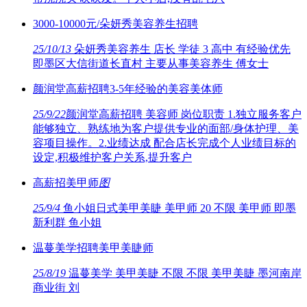
3000-10000元/朵妍秀美容养生招聘
25/10/13
朵妍秀美容养生 店长 学徒 3 高中 有经验优先
即墨区大信街道长直村 主要从事美容养生 傅女士
颜润堂高薪招聘3-5年经验的美容美体师
25/9/22
颜润堂高薪招聘 美容师 岗位职责 1.独立服务客户
能够独立、熟练地为客户提供专业的面部/身体护理、美
容项目操作。2.业绩达成 配合店长完成个人业绩目标的
设定,积极维护客户关系,提升客户
高薪招美甲师
图
25/9/4
鱼小姐日式美甲美睫 美甲师 20 不限 美甲师 即墨
新利群 鱼小姐
温蔓美学招聘美甲美睫师
25/8/19
温蔓美学 美甲美睫 不限 不限 美甲美睫 墨河南岸
商业街 刘