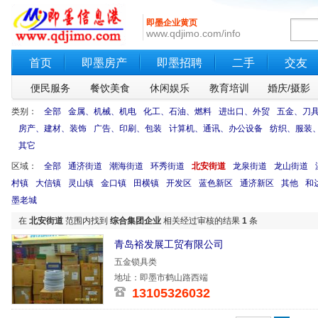
即墨企业黄页
www.qdjimo.com/info
首页
即墨房产
即墨招聘
二手
交友
便民服务
餐饮美食
休闲娱乐
教育培训
婚庆/摄影
类别：
全部
金属、机械、机电
化工、石油、燃料
进出口、外贸
五金、刀
房产、建材、装饰
广告、印刷、包装
计算机、通讯、办公设备
纺织、服装
其它
区域：
全部
通济街道
潮海街道
环秀街道
北安街道
龙泉街道
龙山街道
村镇
大信镇
灵山镇
金口镇
田横镇
开发区
蓝色新区
通济新区
其他
和
墨老城
在
北安街道
范围内找到
综合集团企业
相关经过审核的结果
1
条
青岛裕发展工贸有限公司
五金锁具类
地址：即墨市鹤山路西端
13105326032